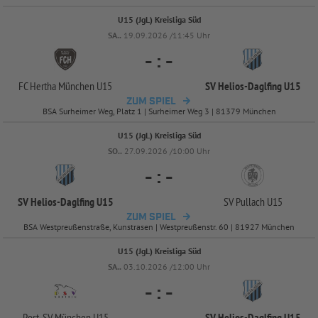
U15 (JgL) Kreisliga Süd
SA..
19.09.2026 /11:45 Uhr
-
:
-
FC Hertha München U15
SV Helios-
Daglfing U15
ZUM SPIEL
BSA Surheimer Weg, Platz 1 | Surheimer Weg 3 | 81379 München
U15 (JgL) Kreisliga Süd
SO..
27.09.2026 /10:00 Uhr
-
:
-
SV Helios-
Daglfing U15
SV Pullach U15
ZUM SPIEL
BSA Westpreußenstraße, Kunstrasen | Westpreußenstr. 60 | 81927 München
U15 (JgL) Kreisliga Süd
SA..
03.10.2026 /12:00 Uhr
-
:
-
Post-
SV München U15
SV Helios-
Daglfing U15