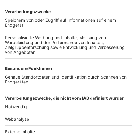
TOP-VEREINE
TOP-PARTNER
SFV
DFB
UEFA
FIFA
Nutzungsbedingungen
Datenschutz
Impressum