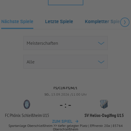
Nächste Spiele
Letzte Spiele
Kompletter Spielplan
FS/CJ/K-FS/M/1
SO..
13.09.2026 /11:00 Uhr
-
:
-
FC Phönix Schleißheim U15
SV Helios-
Daglfing U15
ZUM SPIEL
Sportanlage Oberschleißheim >> tiefer gelegter Platz | Effnerstr. 20a | 85764
Oberschleißheim