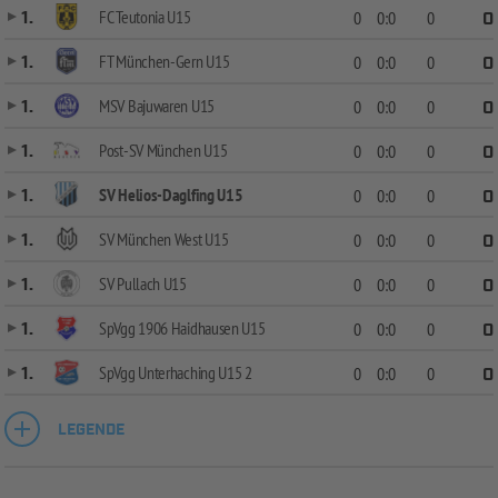
FC Teutonia U15
1.
0
0:0
0
0
FT München-Gern U15
1.
0
0:0
0
0
MSV Bajuwaren U15
1.
0
0:0
0
0
Post-SV München U15
1.
0
0:0
0
0
SV Helios-Daglfing U15
1.
0
0:0
0
0
SV München West U15
1.
0
0:0
0
0
SV Pullach U15
1.
0
0:0
0
0
SpVgg 1906 Haidhausen U15
1.
0
0:0
0
0
SpVgg Unterhaching U15 2
1.
0
0:0
0
0
LEGENDE