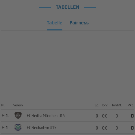
TABELLEN
Tabelle
Fairness
Pl.
Verein
Sp.
Torv.
Tordiff.
Pkt.
FC Hertha München U15
1.
0
0:0
0
0
FC Neuhadern U15
1.
0
0:0
0
0