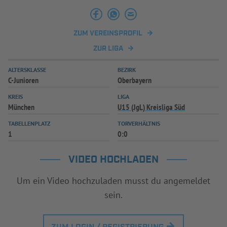
INFOTHEK
SPIELPLUS
ZUM VEREINSPROFIL
ZUR LIGA
ALTERSKLASSE
BEZIRK
C-Junioren
Oberbayern
KREIS
LIGA
München
U15 (JgL) Kreisliga Süd
TABELLENPLATZ
TORVERHÄLTNIS
1
0:0
VIDEO HOCHLADEN
Um ein Video hochzuladen musst du angemeldet
sein.