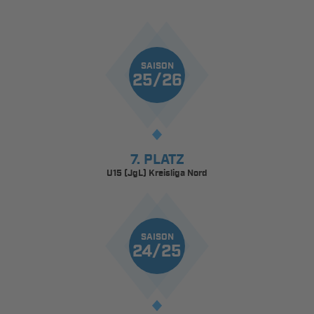
SAISON
25/26
7. PLATZ
U15 (JgL) Kreisliga Nord
SAISON
24/25