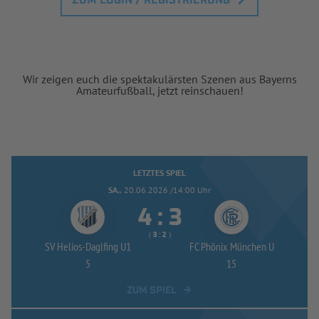
ZUM LOGIN / REGISTRIERUNG
Wir zeigen euch die spektakulärsten Szenen aus Bayerns
Amateurfußball, jetzt reinschauen!
LETZTES SPIEL
SA..
20.06.2026 /14:00 Uhr


:
( 
 )
:
SV Helios-
Daglfing U1
FC Phönix München U
5
15
ZUM SPIEL