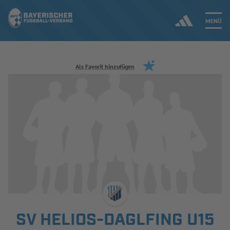
MENÜ
Jetzt einloggen
Als Favorit hinzufügen
ERGEBNISSE & WETTBEWERBE
NEUIGKEITEN
SPIELBETRIEB & VERBANDSLEBEN
AUSBILDUNG & FÖRDERUNG
DER VERBAND
SV HELIOS-DAGLFING U15