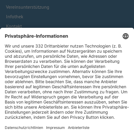
Vereinsunterstützung
Infothek
Kontakt
HÄUFIG BESUCHTE SEITEN
Pässe und Vereinswechsel
Trainerausbildung
Schulungsangebot Vereinsmitarbeiter
BFV-Geschäftsstellen
Trainerbörse
Login SpielPlus
FOLGE DEM BFV