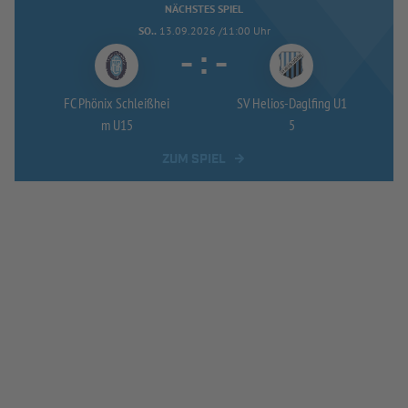
NÄCHSTES SPIEL
SO..
13.09.2026 /11:00 Uhr
-
:
-
FC Phönix Schleißhei
SV Helios-
Daglfing U1
m U15
5
ZUM SPIEL