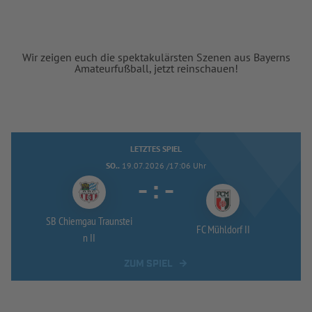
Wir zeigen euch die spektakulärsten Szenen aus Bayerns
Amateurfußball, jetzt reinschauen!
LETZTES SPIEL
SO..
19.07.2026 /17:06 Uhr
-
:
-
SB Chiemgau Traunstei
FC Mühldorf II
n II
ZUM SPIEL