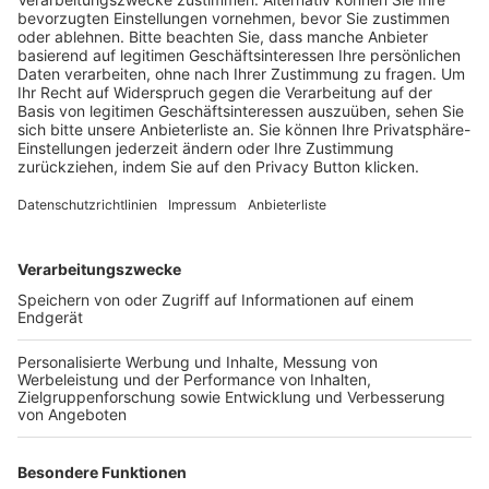
Schulungsangebot Vereinsmitarbeiter
BFV-Geschäftsstellen
Trainerbörse
Login SpielPlus
FOLGE DEM BFV
TOP-VEREINE
TOP-PARTNER