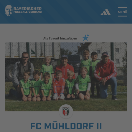
MENÜ
Jetzt einloggen
Als Favorit hinzufügen
ERGEBNISSE & WETTBEWERBE
NEUIGKEITEN
SPIELBETRIEB & VERBANDSLEBEN
AUSBILDUNG & FÖRDERUNG
DER VERBAND
FC MÜHLDORF II