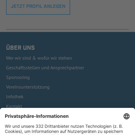
JETZT PROFIL ANLEGEN
ÜBER UNS
Wer wir sind & wofür wir stehen
Geschäftsstellen und Ansprechpartner
Sponsoring
Vereinsunterstützung
Infothek
Kontakt
HÄUFIG BESUCHTE SEITEN
Pässe und Vereinswechsel