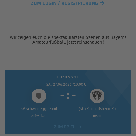
ZUM LOGIN / REGISTRIERUNG
Wir zeigen euch die spektakulärsten Szenen aus Bayerns
Amateurfußball, jetzt reinschauen!
LETZTES SPIEL
SA..
27.06.2026 /10:00 Uhr
-
:
-
SV Schwindegg -
Kind
(SG) Reichertsheim-
Ra
erfestival
msau
ZUM SPIEL