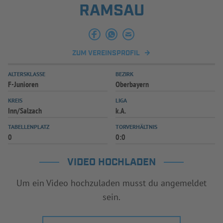
RAMSAU
ZUM VEREINSPROFIL
ALTERSKLASSE
BEZIRK
F-Junioren
Oberbayern
KREIS
LIGA
Inn/Salzach
k.A.
TABELLENPLATZ
TORVERHÄLTNIS
0
0:0
VIDEO HOCHLADEN
Um ein Video hochzuladen musst du angemeldet
sein.