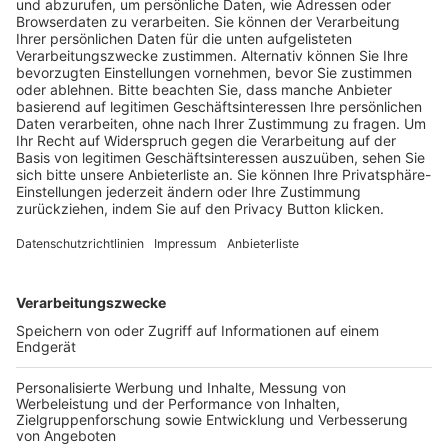
Trainerausbildung
Schulungsangebot Vereinsmitarbeiter
BFV-Geschäftsstellen
Trainerbörse
Login SpielPlus
FOLGE DEM BFV
TOP-VEREINE