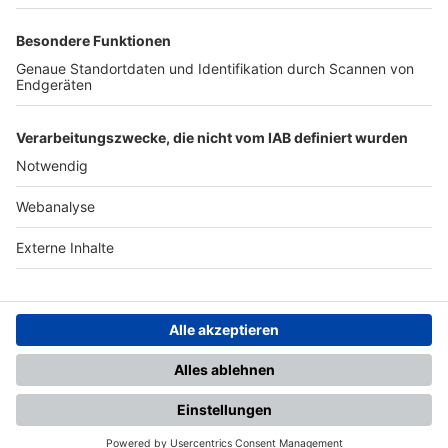
TOP-PARTNER
SFV
DFB
UEFA
FIFA
Nutzungsbedingungen
Datenschutz
Impressum