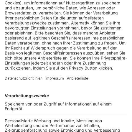
Pässe und Vereinswechsel
Trainerausbildung
Schulungsangebot Vereinsmitarbeiter
BFV-Geschäftsstellen
Trainerbörse
Login SpielPlus
FOLGE DEM BFV
TOP-VEREINE