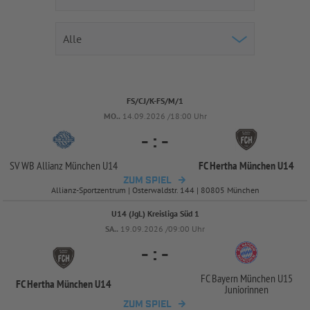
FS/CJ/K-FS/M/1
MO..
14.09.2026 /18:00 Uhr
-
:
-
SV WB Allianz München U14
FC Hertha München U14
ZUM SPIEL
Allianz-Sportzentrum | Osterwaldstr. 144 | 80805 München
U14 (JgL) Kreisliga Süd 1
SA..
19.09.2026 /09:00 Uhr
-
:
-
FC Bayern München U15
FC Hertha München U14
Juniorinnen
ZUM SPIEL