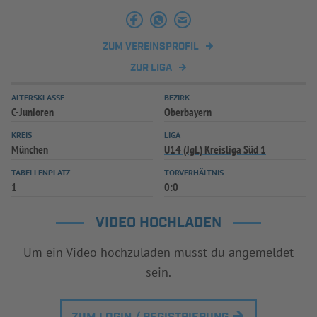
INFOTHEK
SPIELPLUS
ZUM VEREINSPROFIL
ZUR LIGA
ALTERSKLASSE
BEZIRK
C-Junioren
Oberbayern
KREIS
LIGA
München
U14 (JgL) Kreisliga Süd 1
TABELLENPLATZ
TORVERHÄLTNIS
1
0:0
VIDEO HOCHLADEN
Um ein Video hochzuladen musst du angemeldet
sein.