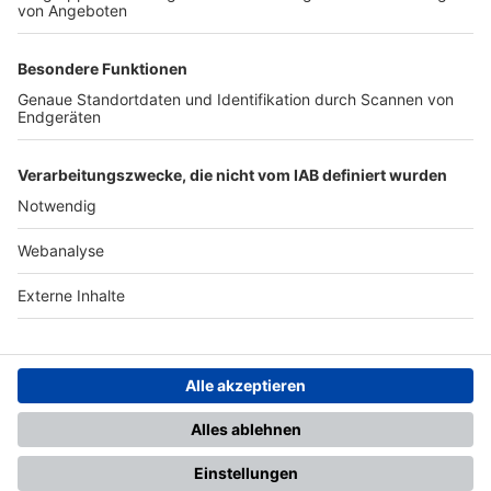
TOP-PARTNER
SFV
DFB
UEFA
FIFA
Nutzungsbedingungen
Datenschutz
Impressum