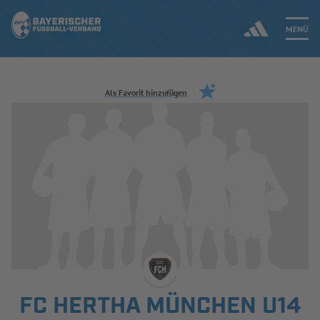
MENÜ
Jetzt einloggen
Als Favorit hinzufügen
ERGEBNISSE & WETTBEWERBE
NEUIGKEITEN
SPIELBETRIEB & VERBANDSLEBEN
AUSBILDUNG & FÖRDERUNG
DER VERBAND
FC HERTHA MÜNCHEN U14