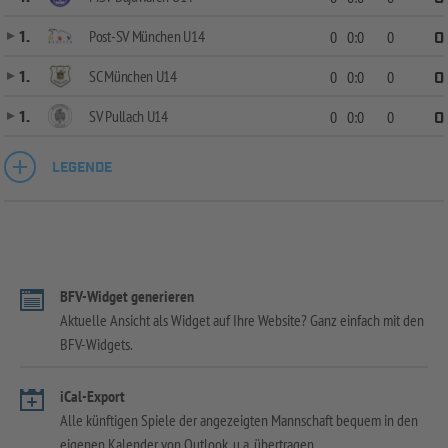
Post-SV München U14
1.
0
0:0
0
0
SC München U14
1.
0
0:0
0
0
SV Pullach U14
1.
0
0:0
0
0
LEGENDE
BFV-Widget generieren
Aktuelle Ansicht als Widget auf Ihre Website? Ganz einfach mit den
BFV-Widgets.
iCal-Export
Alle künftigen Spiele der angezeigten Mannschaft bequem in den
eigenen Kalender von Outlook, u.a. übertragen.