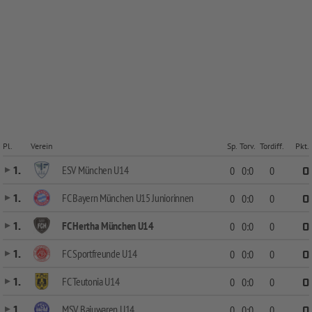
Pl.
Verein
Sp.
Torv.
Tordiff.
Pkt.
ESV München U14
1.
0
0:0
0
0
FC Bayern München U15 Juniorinnen
1.
0
0:0
0
0
FC Hertha München U14
1.
0
0:0
0
0
FC Sportfreunde U14
1.
0
0:0
0
0
FC Teutonia U14
1.
0
0:0
0
0
MSV Bajuwaren U14
1.
0
0:0
0
0