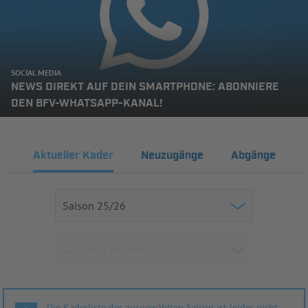
SOCIAL MEDIA
NEWS DIREKT AUF DEIN SMARTPHONE: ABONNIERE
DEN BFV-WHATSAPP-KANAL!
Aktueller Kader
Neuzugänge
Abgänge
Die Kaderliste der ausgewählten Saison ist leider nicht