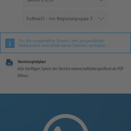
Für die ausgewählte Saison / den ausgewählten
Wettbewerb sind leider keine Tabellen verfügbar
Vereinsspielplan
Alle künftigen Spiele des Vereins mannschaftsübergreifend als PDF
öffnen.