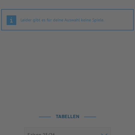
Leider gibt es für deine Auswahl keine Spiele.
TABELLEN