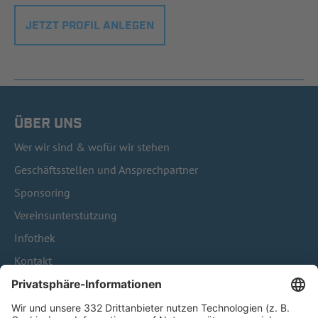
JETZT PROFIL ANLEGEN
ÜBER UNS
Wer wir sind & wofür wir stehen
Geschäftsstellen und Ansprechpartner
Sponsoring
Vereinsunterstützung
Infothek
Kontakt
HÄUFIG BESUCHTE SEITEN