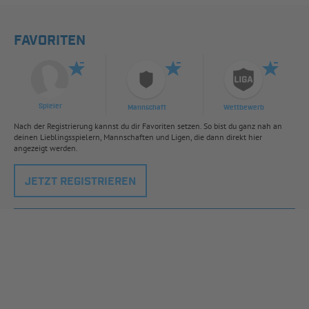
FAVORITEN
Spieler
Mannschaft
Wettbewerb
Nach der Registrierung kannst du dir Favoriten setzen. So bist du ganz nah an
deinen Lieblingsspielern, Mannschaften und Ligen, die dann direkt hier
angezeigt werden.
JETZT REGISTRIEREN