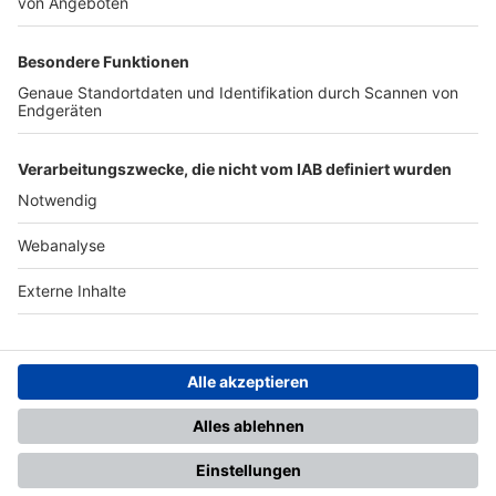
TOP-PARTNER
SFV
DFB
UEFA
FIFA
Nutzungsbedingungen
Datenschutz
Impressum