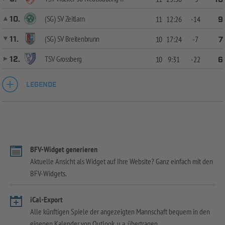
(SG) SV Zeitlarn
10.
11
12:26
-14
9
(SG) SV Breitenbrunn
11.
10
17:24
-7
7
TSV Grossberg
12.
10
9:31
-22
6
LEGENDE
BFV-Widget generieren
Aktuelle Ansicht als Widget auf Ihre Website? Ganz einfach mit den
BFV-Widgets.
iCal-Export
Alle künftigen Spiele der angezeigten Mannschaft bequem in den
eigenen Kalender von Outlook, u.a. übertragen.