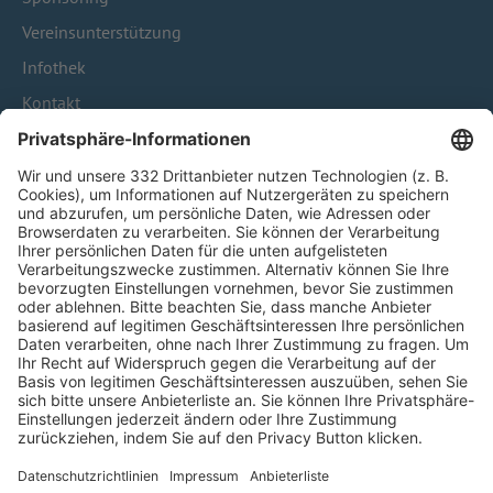
Vereinsunterstützung
Infothek
Kontakt
HÄUFIG BESUCHTE SEITEN
Pässe und Vereinswechsel
Trainerausbildung
Schulungsangebot Vereinsmitarbeiter
BFV-Geschäftsstellen
Trainerbörse
Login SpielPlus
FOLGE DEM BFV