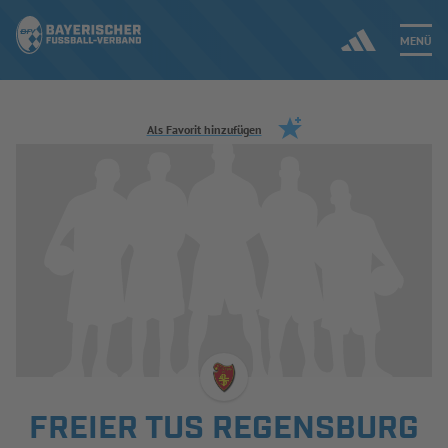
MENÜ
Jetzt einloggen
Als Favorit hinzufügen
ERGEBNISSE & WETTBEWERBE
NEUIGKEITEN
SPIELBETRIEB & VERBANDSLEBEN
AUSBILDUNG & FÖRDERUNG
DER VERBAND
FREIER TUS REGENSBURG