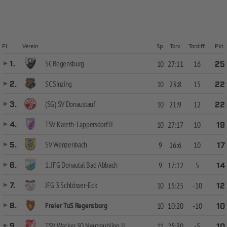
Pl.
Verein
Sp.
Torv.
Tordiff.
Pkt.
SC Regensburg
1.
10
27:11
16
25
SC Sinzing
2.
10
23:8
15
22
(SG) SV Donaustauf
3.
10
21:9
12
22
TSV Kareth-Lappersdorf II
4.
10
27:17
10
19
SV Wenzenbach
5.
9
16:6
10
17
1. JFG Donautal Bad Abbach
6.
9
17:12
5
14
JFG 3 Schlösser-Eck
7.
10
15:25
-10
12
Freier TuS Regensburg
8.
10
10:20
-10
10
TSV Wacker 50 Neutraubling II
9.
11
25:30
-5
10