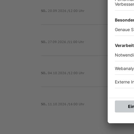
FC Gerolfing
SO..
20.09.2026 /12:00 Uhr
FC Memmingen 
SO..
27.09.2026 /11:00 Uhr
FC Gerolfing
SO..
04.10.2026 /12:00 Uhr
FV Illertisse
SO..
11.10.2026 /16:00 Uhr