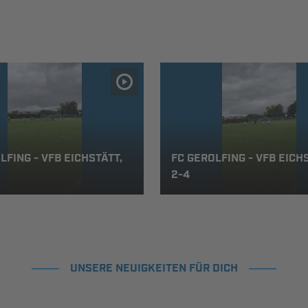
LFING - VFB EICHSTÄTT,
FC GEROLFING - VFB EICHS
2-4
UNSERE NEUIGKEITEN FÜR DICH