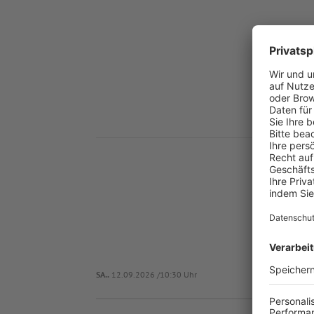
Nä
SA..
12.09.2026 /10:30 Uhr