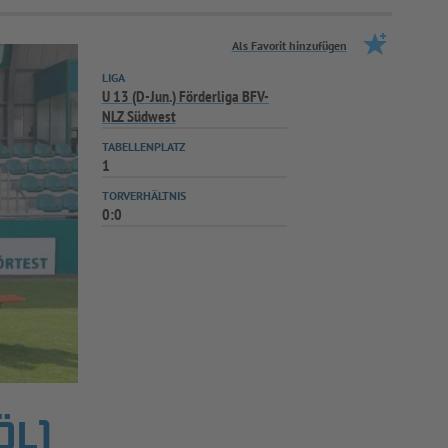
Als Favorit hinzufügen
LIGA
U 13 (D-Jun.) Förderliga BFV-
NLZ Südwest
TABELLENPLATZ
1
TORVERHÄLTNIS
0:0
ÖL)