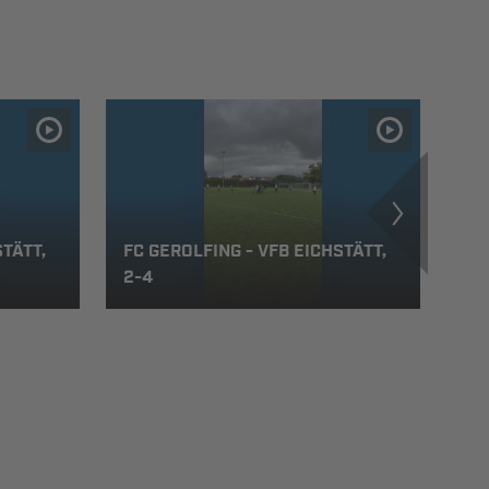
TÄTT,
FC GEROLFING - VFB EICHSTÄTT,
2-4
TO