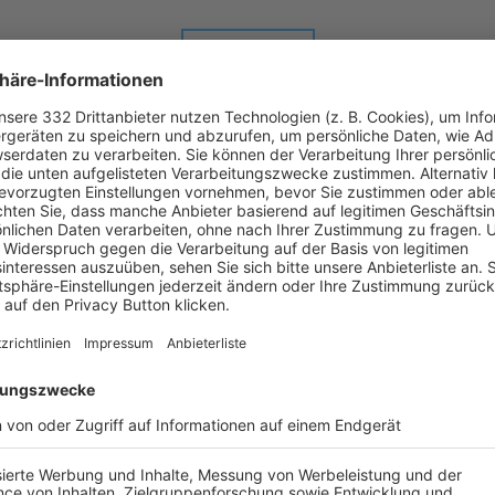
ALLE NEWS
chste Spiele
Letzte Spiele
Kompletter Spielplan
FS/DJ/B-FS/B-OB/1
-
:
-
FC Gerolfing
FC Stätzling U13-
1
U 13 (D-Jun.) Förderliga BFV-NLZ Südwest