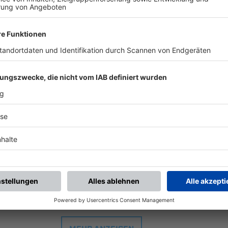
-
:
-
 U13 (BFV-
FöL)
VfB Eichstätt U13 (BFV-
Sportanlage Gerolfing, Platz 4 | Wolfsgartenstr. 6 | 85049 Ingolstadt
U 13 (D-Jun.) Förderliga BFV-NLZ Südwest
-
:
-
U13 (BFV-
FöL)
FC Gerolfing U13 (BFV
Städt. Stadion Kunstrasen | Bodenseestr. 44 | 87700 Memmingen
U 13 (D-Jun.) Förderliga BFV-NLZ Südwest
-
:
-
 U13 (BFV-
FöL)
FC Stätzling U13 (BFV-
Sportanlage Gerolfing, Platz 4 | Wolfsgartenstr. 6 | 85049 Ingolstadt
U 13 (D-Jun.) Förderliga BFV-NLZ Südwest
-
:
-
n U13 (BFV-
FöL)
FC Gerolfing U13 (BFV
Illertissen, Kunstrasen | Gottfried-Hart-Str. | 89257 Illertissen