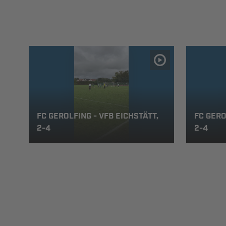
FC GEROLFING - VFB EICHSTÄTT,
FC GERO
2-4
2-4