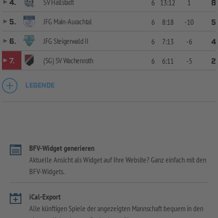
SV Hallstadt
4.
6
13:12
1
8
JFG Main-Aurachtal
5.
6
8:18
-10
5
JFG Steigerwald II
6.
6
7:13
-6
4
(SG) SV Wachenroth
7.
6
6:11
-5
2
LEGENDE
BFV-Widget generieren
Aktuelle Ansicht als Widget auf Ihre Website? Ganz einfach mit den
BFV-Widgets.
iCal-Export
Alle künftigen Spiele der angezeigten Mannschaft bequem in den