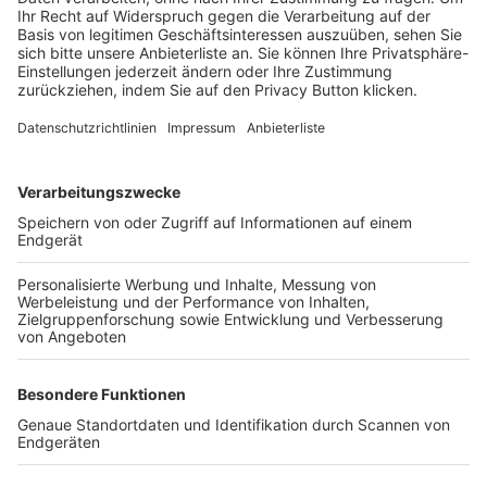
Login SpielPlus
FOLGE DEM BFV
TOP-VEREINE
TOP-PARTNER