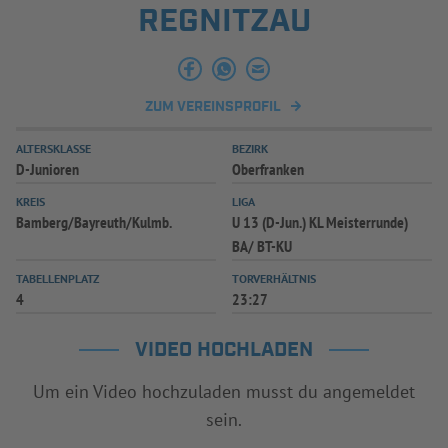
REGNITZAU
INFOTHEK
SPIELPLUS
ZUM VEREINSPROFIL
ALTERSKLASSE
BEZIRK
D-Junioren
Oberfranken
KREIS
LIGA
Bamberg/Bayreuth/Kulmb.
U 13 (D-Jun.) KL Meisterrunde)
BA/ BT-KU
TABELLENPLATZ
TORVERHÄLTNIS
4
23:27
VIDEO HOCHLADEN
Um ein Video hochzuladen musst du angemeldet
sein.