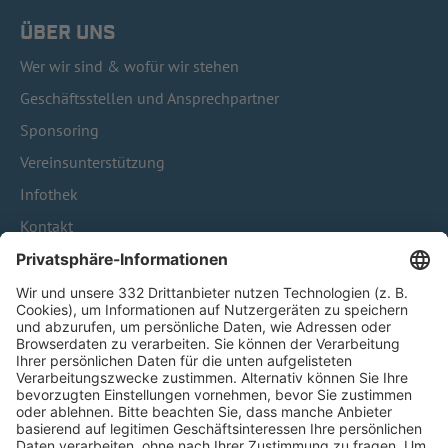
ÜBER UNS
Wer wir sind & wofür wir stehen
Geschäftsstellen und Ansprechpartner
Sponsoring
Vereinsunterstützung
Infothek
Kontakt
HÄUFIG BESUCHTE SEITEN
Pässe und Vereinswechsel
Trainerausbildung
Schulungsangebot Vereinsmitarbeiter
BFV-Geschäftsstellen
Trainerbörse