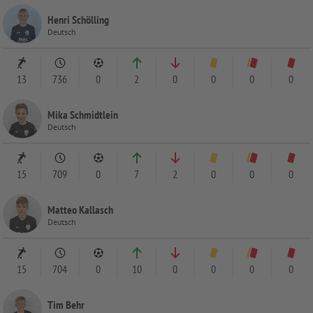
Henri Schölling
Deutsch
13
736
0
2
0
0
0
0
Mika Schmidtlein
Deutsch
15
709
0
7
2
0
0
0
Matteo Kallasch
Deutsch
15
704
0
10
0
0
0
0
Tim Behr