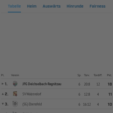
Tabelle
Heim
Auswärts
Hinrunde
Fairness
Pl.
Verein
Sp.
Torv.
Tordiff.
Pkt.
JFG Deichselbach-Regnitzau
1.
6
20:8
12
18
SV Waizendorf
2.
6
12:8
4
11
(SG) Ebensfeld
3.
6
16:12
4
10