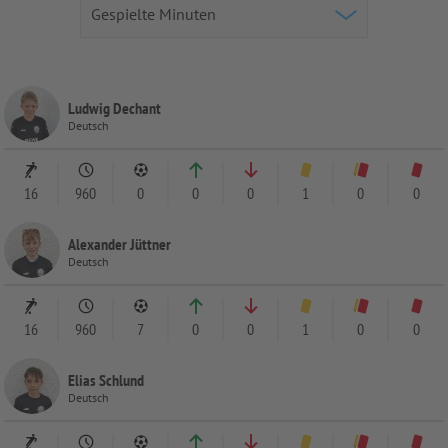
Ludwig Dechant
Deutsch
16
960
0
0
0
1
0
0
Alexander Jüttner
Deutsch
16
960
7
0
0
1
0
0
Elias Schlund
Deutsch