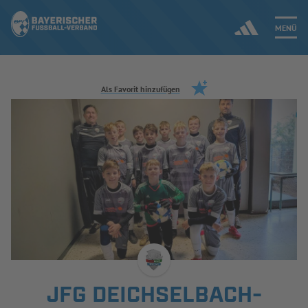
MENÜ
Jetzt einloggen
Als Favorit hinzufügen
ERGEBNISSE & WETTBEWERBE
NEUIGKEITEN
SPIELBETRIEB & VERBANDSLEBEN
AUSBILDUNG & FÖRDERUNG
DER VERBAND
JFG DEICHSELBACH-