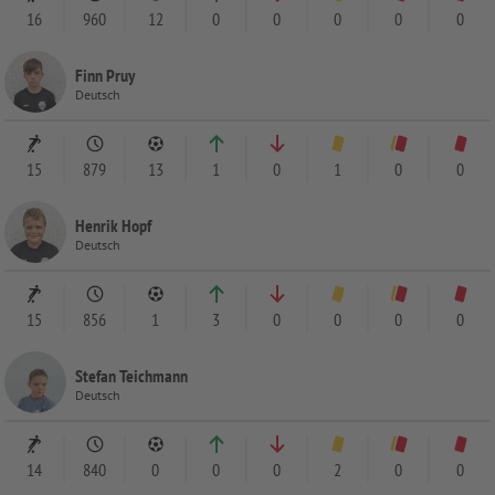
16
960
12
0
0
0
0
0
Finn Pruy
Deutsch
15
879
13
1
0
1
0
0
Henrik Hopf
Deutsch
15
856
1
3
0
0
0
0
Stefan Teichmann
Deutsch
14
840
0
0
0
2
0
0