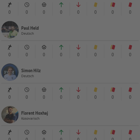
0
0
0
0
0
0
0
0
Paul Held
Deutsch
0
0
0
0
0
0
0
0
Simon Hilz
Deutsch
0
0
0
0
0
0
0
0
Florent Hoxhaj
Kosovarisch
0
0
0
0
0
0
0
0