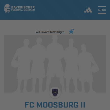
MENÜ
Jetzt einloggen
Als Favorit hinzufügen
ERGEBNISSE & WETTBEWERBE
NEUIGKEITEN
SPIELBETRIEB & VERBANDSLEBEN
AUSBILDUNG & FÖRDERUNG
DER VERBAND
FC MOOSBURG II