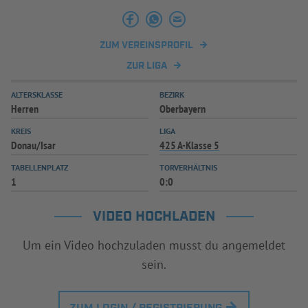
INFOTHEK
SPIELPLUS
ZUM VEREINSPROFIL
ZUR LIGA
ALTERSKLASSE
BEZIRK
Herren
Oberbayern
KREIS
LIGA
Donau/Isar
425 A-Klasse 5
TABELLENPLATZ
TORVERHÄLTNIS
1
0:0
VIDEO HOCHLADEN
Um ein Video hochzuladen musst du angemeldet
sein.