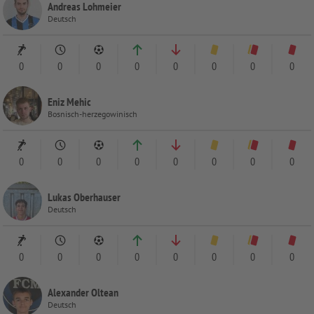
Andreas Lohmeier
Deutsch
0
0
0
0
0
0
0
0
Eniz Mehic
Bosnisch-herzegowinisch
0
0
0
0
0
0
0
0
Lukas Oberhauser
Deutsch
0
0
0
0
0
0
0
0
Alexander Oltean
Deutsch