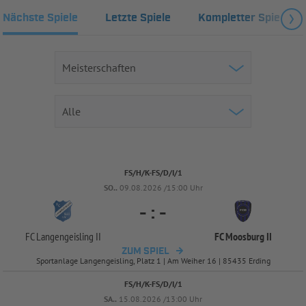
Nächste Spiele
Letzte Spiele
Kompletter Spielplan
FS/H/K-FS/D/I/1
SO..
09.08.2026 /15:00 Uhr
-
:
-
FC Langengeisling II
FC Moosburg II
ZUM SPIEL
Sportanlage Langengeisling, Platz 1 | Am Weiher 16 | 85435 Erding
FS/H/K-FS/D/I/1
SA..
15.08.2026 /13:00 Uhr