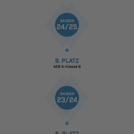
SAISON
24/25
9. PLATZ
426 A-Klasse 6
SAISON
23/24
8. PLATZ