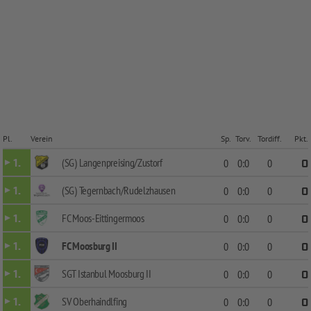
Pl.
Verein
Sp.
Torv.
Tordiff.
Pkt.
(SG) Langenpreising/Zustorf
1.
0
0:0
0
0
(SG) Tegernbach/Rudelzhausen
1.
0
0:0
0
0
FC Moos-Eittingermoos
1.
0
0:0
0
0
FC Moosburg II
1.
0
0:0
0
0
SGT Istanbul Moosburg II
1.
0
0:0
0
0
SV Oberhaindlfing
1.
0
0:0
0
0