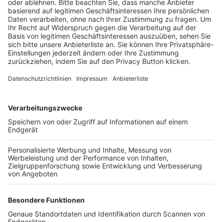
BFV-Geschäftsstellen
Trainerbörse
Login SpielPlus
FOLGE DEM BFV
TOP-VEREINE
TOP-PARTNER