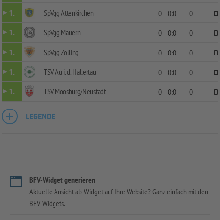
SpVgg Attenkirchen
1.
0
0:0
0
0
SpVgg Mauern
1.
0
0:0
0
0
SpVgg Zolling
1.
0
0:0
0
0
TSV Au i. d. Hallertau
1.
0
0:0
0
0
TSV Moosburg/Neustadt
1.
0
0:0
0
0
LEGENDE
BFV-Widget generieren
Aktuelle Ansicht als Widget auf Ihre Website? Ganz einfach mit den
BFV-Widgets.