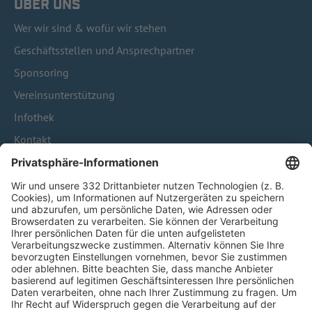
ÜBER UNS
Wer wir sind & wofür wir stehen
Geschäftsstellen und Ansprechpartner
Sponsoring
Vereinsunterstützung
Infothek
Kontakt
HÄUFIG BESUCHTE SEITEN
Pässe und Vereinswechsel
Trainerausbildung
Schulungsangebot Vereinsmitarbeiter
BFV-Geschäftsstellen
Trainerbörse