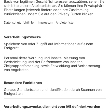
Login SpielPlus
FOLGE DEM BFV
TOP-VEREINE
TOP-PARTNER