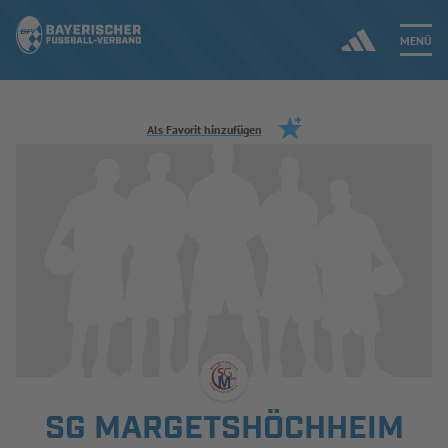
MENÜ
Jetzt einloggen
Als Favorit hinzufügen
ERGEBNISSE & WETTBEWERBE
NEUIGKEITEN
SPIELBETRIEB & VERBANDSLEBEN
AUSBILDUNG & FÖRDERUNG
DER VERBAND
SG MARGETSHÖCHHEIM