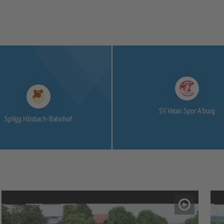
SV Vatan Spor A'burg
SpVgg Hösbach-
Bahnhof