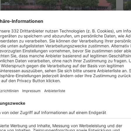
TSV AUBSTADT II - FC WMP LAUERTAL
T
I, 1:1
I