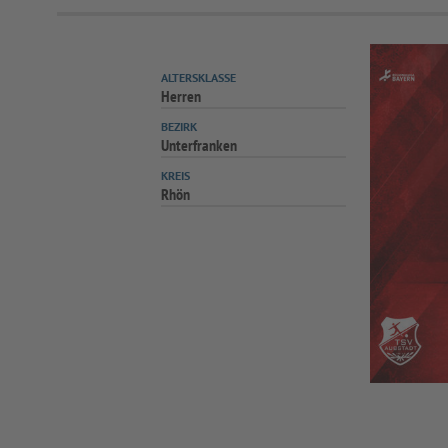
ALTERSKLASSE
Herren
BEZIRK
Unterfranken
KREIS
Rhön