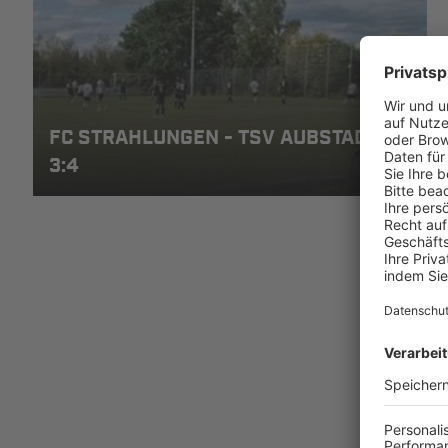
FC STRAHLUNGEN - TSV AUBSTADT II,
3:4