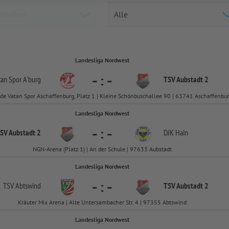
Landesliga Nordwest
-
:
-
tan Spor A'burg
TSV Aubstadt 2
de Vatan Spor Aschaffenburg, Platz 1 | Kleine Schönbuschallee 90 | 63741 Aschaffenbu
Landesliga Nordwest
-
:
-
SV Aubstadt 2
DJK Hain
NGN-Arena (Platz 1) | An der Schule | 97633 Aubstadt
Landesliga Nordwest
-
:
-
TSV Abtswind
TSV Aubstadt 2
Kräuter Mix Arena | Alte Untersambacher Str. 4 | 97355 Abtswind
Landesliga Nordwest