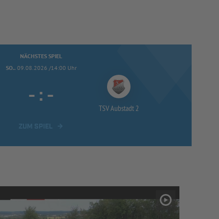
NÄCHSTES SPIEL
SO..
09.08.2026 /14:00 Uhr
-
:
-
TSV Aubstadt 2
ZUM SPIEL