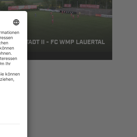
SV AUBSTADT II - FC WMP LAUERTAL
, 1:1