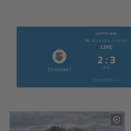
LETZTES SPIEL
SO..
02.08.2026 /15:00 Uhr


:
( 
 )
:
TSV Aubstadt 2
ZUM SPIEL