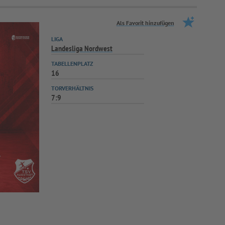
Als Favorit hinzufügen
LIGA
Landesliga Nordwest
TABELLENPLATZ
16
TORVERHÄLTNIS
7:9