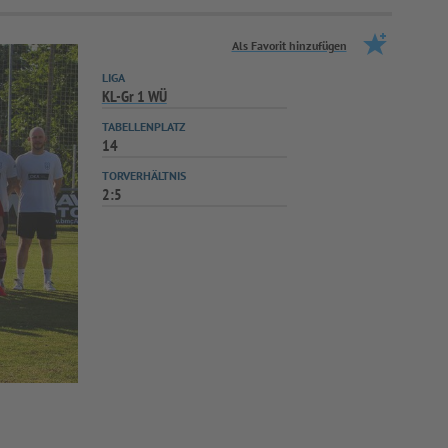
Als Favorit hinzufügen
LIGA
KL-Gr 1 WÜ
TABELLENPLATZ
14
TORVERHÄLTNIS
2:5