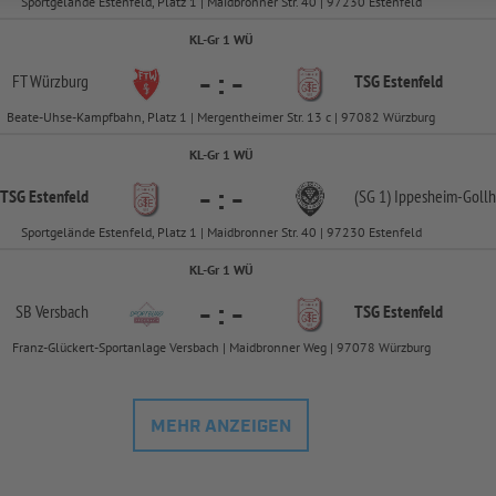
Sportgelände Estenfeld, Platz 1 | Maidbronner Str. 40 | 97230 Estenfeld
KL-Gr 1 WÜ
-
:
-
FT Würzburg
TSG Estenfeld
Beate-Uhse-Kampfbahn, Platz 1 | Mergentheimer Str. 13 c | 97082 Würzburg
KL-Gr 1 WÜ
-
:
-
TSG Estenfeld
(SG 1) Ippesheim-
Goll
Sportgelände Estenfeld, Platz 1 | Maidbronner Str. 40 | 97230 Estenfeld
KL-Gr 1 WÜ
-
:
-
SB Versbach
TSG Estenfeld
Franz-Glückert-Sportanlage Versbach | Maidbronner Weg | 97078 Würzburg
MEHR ANZEIGEN