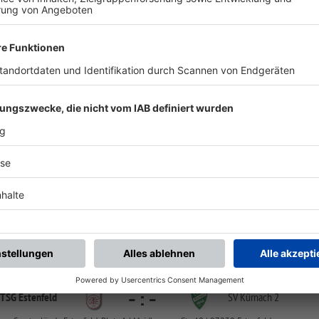
chste Spiele
Letzte Spiele
Kompletter Spielplan
KL-Gr 1 WÜ
-
:
-
TSG Estenfeld
SV Heidingsfeld
Sportgelände Estenfeld, Platz 1 | Maidbronner Str. 40 | 97230 Estenfeld
KL-Gr 1 WÜ
-
:
-
TSG Estenfeld
SV Kürnach 2