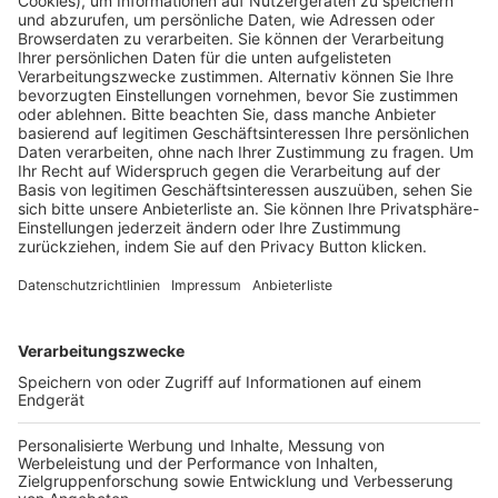
Pässe und Vereinswechsel
Trainerausbildung
Schulungsangebot Vereinsmitarbeiter
BFV-Geschäftsstellen
Trainerbörse
Login SpielPlus
FOLGE DEM BFV
TOP-VEREINE