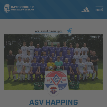
MENÜ
Jetzt einloggen
Als Favorit hinzufügen
ERGEBNISSE & WETTBEWERBE
NEUIGKEITEN
SPIELBETRIEB & VERBANDSLEBEN
AUSBILDUNG & FÖRDERUNG
DER VERBAND
ASV HAPPING