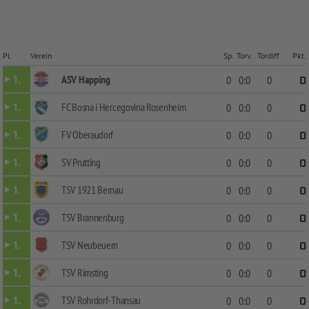
Pl.
Verein
Sp.
Torv.
Tordiff.
Pkt.
ASV Happing
1.
0
0:0
0
0
FC Bosna i Hercegovina Rosenheim
1.
0
0:0
0
0
FV Oberaudorf
1.
0
0:0
0
0
SV Prutting
1.
0
0:0
0
0
TSV 1921 Bernau
1.
0
0:0
0
0
TSV Brannenburg
1.
0
0:0
0
0
TSV Neubeuern
1.
0
0:0
0
0
TSV Rimsting
1.
0
0:0
0
0
TSV Rohrdorf-Thansau
1.
0
0:0
0
0