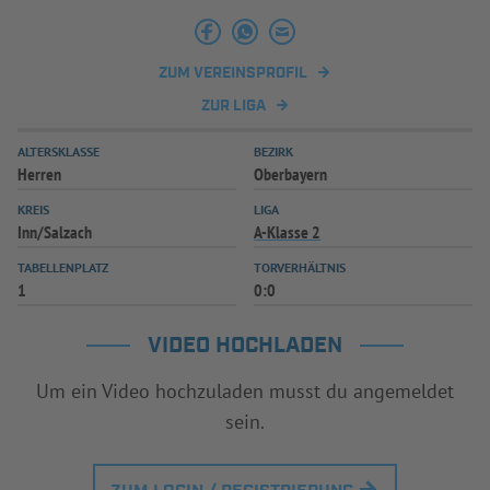
INFOTHEK
SPIELPLUS
ZUM VEREINSPROFIL
ZUR LIGA
ALTERSKLASSE
BEZIRK
Herren
Oberbayern
KREIS
LIGA
Inn/Salzach
A-Klasse 2
TABELLENPLATZ
TORVERHÄLTNIS
1
0:0
VIDEO HOCHLADEN
Um ein Video hochzuladen musst du angemeldet
sein.