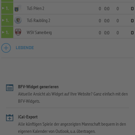
TuS Prien 2
1.
0
0:0
0
0
TuS Raubling 2
1.
0
0:0
0
0
WSV Samerberg
1.
0
0:0
0
0
LEGENDE
BFV-Widget generieren
Aktuelle Ansicht als Widget auf Ihre Website? Ganz einfach mit den
BFV-Widgets.
iCal-Export
Alle künftigen Spiele der angezeigten Mannschaft bequem in den
eigenen Kalender von Outlook, u.a. übertragen.