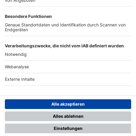
TOP-PARTNER
SFV
DFB
UEFA
FIFA
Nutzungsbedingungen
Datenschutz
Impressum