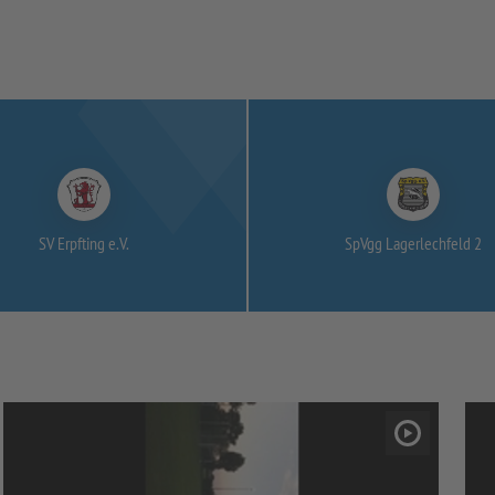
SV Erpfting e.V.
SpVgg Lagerlechfeld 2