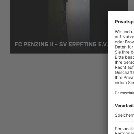
FC PENZING II - SV ERPFTING E.V.