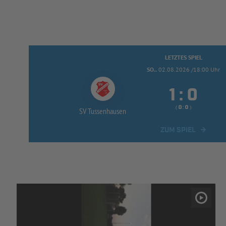
LETZTES SPIEL
SO..
02.08.2026 /18:00 Uhr


:
( 
 )
:
SV Tussenhausen
ZUM SPIEL