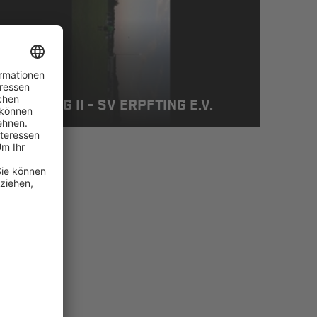
C PENZING II - SV ERPFTING E.V.