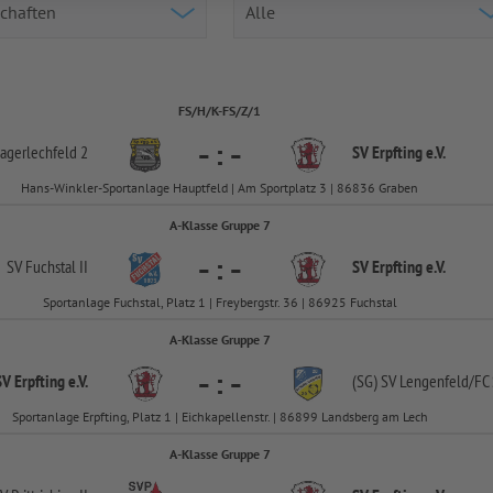
FS/H/K-FS/Z/1
-
:
-
agerlechfeld 2
SV Erpfting e.V.
Hans-Winkler-Sportanlage Hauptfeld | Am Sportplatz 3 | 86836 Graben
A-Klasse Gruppe 7
-
:
-
SV Fuchstal II
SV Erpfting e.V.
Sportanlage Fuchstal, Platz 1 | Freybergstr. 36 | 86925 Fuchstal
A-Klasse Gruppe 7
-
:
-
SV Erpfting e.V.
(SG) SV Lengenfeld/
FC 
Sportanlage Erpfting, Platz 1 | Eichkapellenstr. | 86899 Landsberg am Lech
A-Klasse Gruppe 7