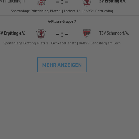
-
:
-
V Prittriching II
SV Erpfting e.V.
Sportanlage Prittriching, Platz 1 | Lechstr. 16 | 86931 Prittriching
A-Klasse Gruppe 7
-
:
-
SV Erpfting e.V.
TSV Schondorf/
A.
Sportanlage Erpfting, Platz 1 | Eichkapellenstr. | 86899 Landsberg am Lech
MEHR ANZEIGEN