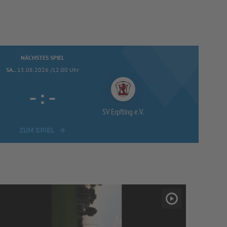
NÄCHSTES SPIEL
SA..
15.08.2026 /12:00 Uhr
-
:
-
SV Erpfting e.V.
ZUM SPIEL