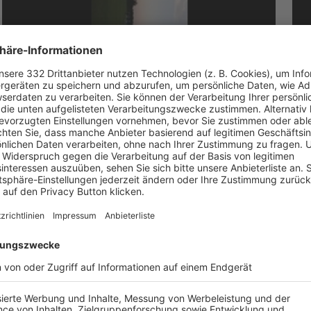
FC PENZING II - SV ERPFTING E.V.
F