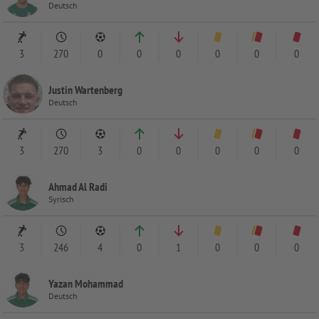
Deutsch
3
270
0
0
0
0
0
0
Justin Wartenberg
Deutsch
3
270
3
0
0
0
0
0
Ahmad Al Radi
Syrisch
3
246
4
0
1
0
0
0
Yazan Mohammad
Deutsch