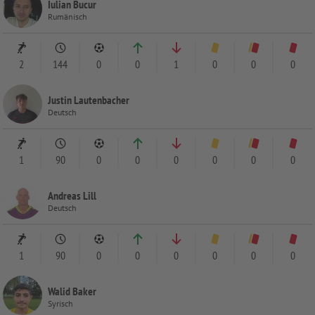
Iulian Bucur
Rumänisch
2
144
0
0
1
0
0
0
Justin Lautenbacher
Deutsch
1
90
0
0
0
0
0
0
Andreas Lill
Deutsch
1
90
0
0
0
0
0
0
Walid Baker
Syrisch