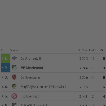
Pl.
Verein
Sp.
Torv.
Tordiff.
Pkt.
SV Union Selb III
1.
3
22:3
19
9
VfB Moschendorf
2.
3
24:6
18
9
SV Holenbrunn
3.
3
20:6
14
9
9er(SG1)Marktleuthen II/Höchstädt II
4.
3
15:5
10
6
TuS Erkersreuth II
5.
2
4:2
2
4
SpVgg Weißenstadt II
6.
2
5:7
-2