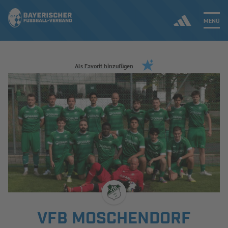
MENÜ
Jetzt einloggen
Als Favorit hinzufügen
ERGEBNISSE & WETTBEWERBE
NEUIGKEITEN
SPIELBETRIEB & VERBANDSLEBEN
AUSBILDUNG & FÖRDERUNG
DER VERBAND
VFB MOSCHENDORF