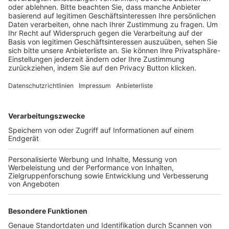
BFV-Geschäftsstellen
Trainerbörse
Login SpielPlus
FOLGE DEM BFV
TOP-VEREINE
TOP-PARTNER