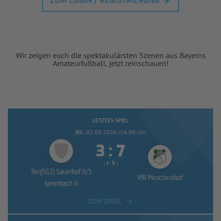
ZUM LOGIN / REGISTRIERUNG
Wir zeigen euch die spektakulärsten Szenen aus Bayerns
Amateurfußball, jetzt reinschauen!
LETZTES SPIEL
SO..
02.08.2026 /16:00 Uhr


:
( 
 )
:
9er(SG2) Sauerhof II/
S
VfB Moschendorf
tammbach II
ZUM SPIEL