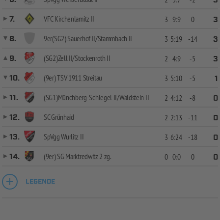
3
VFC Kirchenlamitz II
7.
3
9:9
0
3
9er(SG2) Sauerhof II/Stammbach II
8.
3
5:19
-14
3
(SG2)Zell II/Stockenroth II
9.
2
4:9
-5
3
(9er) TSV 1911 Streitau
10.
3
5:10
-5
1
(SG1)Münchberg-Schlegel II/Waldstein II
11.
2
4:12
-8
0
SC Grünhaid
12.
2
2:13
-11
0
SpVgg Wurlitz II
13.
3
6:24
-18
0
(9er) SG Marktredwitz 2 zg.
14.
0
0:0
0
0
LEGENDE