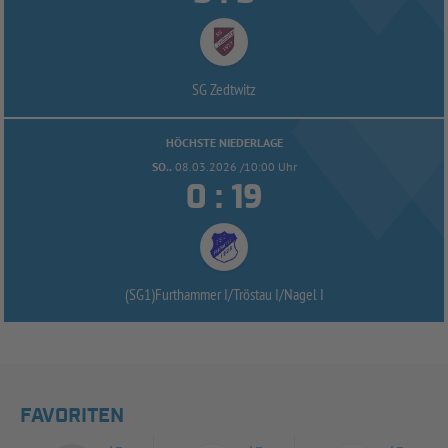
SG Zedtwitz
HÖCHSTE NIEDERLAGE
SO..
08.03.2026 /10:00 Uhr


:
(SG1)Furthammer I/
Tröstau I/
Nagel I
FAVORITEN