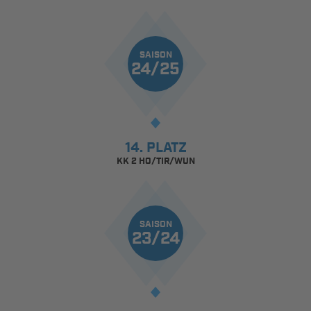
SAISON
24/25
14. PLATZ
KK 2 HO/TIR/WUN
SAISON
23/24