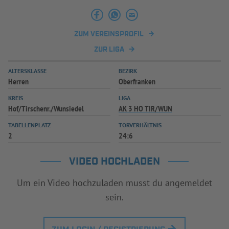
INFOTHEK
SPIELPLUS
ZUM VEREINSPROFIL
ZUR LIGA
ALTERSKLASSE
BEZIRK
Herren
Oberfranken
KREIS
LIGA
Hof/Tirschenr./Wunsiedel
AK 3 HO TIR/WUN
TABELLENPLATZ
TORVERHÄLTNIS
2
24:6
VIDEO HOCHLADEN
Um ein Video hochzuladen musst du angemeldet
sein.