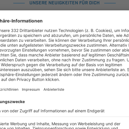
UNSERE NEUIGKEITEN FÜR DICH
ALLE NEWS
chste Spiele
Letzte Spiele
Kompletter Spielplan
piele.