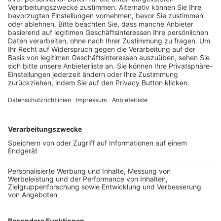
Schulungsangebot Vereinsmitarbeiter
BFV-Geschäftsstellen
Trainerbörse
Login SpielPlus
FOLGE DEM BFV
TOP-VEREINE
TOP-PARTNER