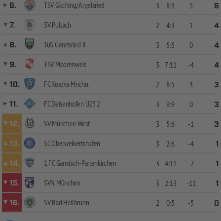
TSV Gilching/Argelsried
6.
3
8:3
5
6
SV Pullach
7.
2
4:3
1
4
TuS Geretsried II
8.
3
5:5
0
4
TSV Moorenweis
9.
3
7:11
-4
4
FC Kosova Mnchn.
10.
2
8:5
3
3
FC Deisenhofen U23 2
11.
3
9:9
0
3
SV München West
12.
3
5:6
-1
3
SC Oberweikertshofen
13.
3
2:6
-4
1
1.FC Garmisch-Partenkirchen
14.
3
4:11
-7
1
SVN München
15.
3
2:13
-11
1
SV Bad Heilbrunn
16.
2
0:5
-5
0