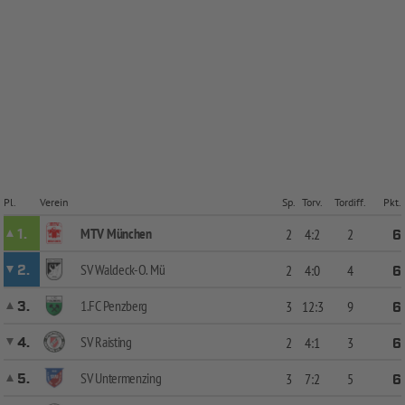
Pl.
Verein
Sp.
Torv.
Tordiff.
Pkt.
MTV München
1.
2
4:2
2
6
SV Waldeck-O. Mü
2.
2
4:0
4
6
1.FC Penzberg
3.
3
12:3
9
6
SV Raisting
4.
2
4:1
3
6
SV Untermenzing
5.
3
7:2
5
6