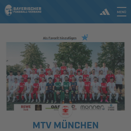
MENÜ
Jetzt einloggen
Als Favorit hinzufügen
ERGEBNISSE & WETTBEWERBE
NEUIGKEITEN
SPIELBETRIEB & VERBANDSLEBEN
AUSBILDUNG & FÖRDERUNG
DER VERBAND
MTV MÜNCHEN