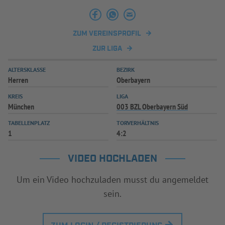
INFOTHEK
SPIELPLUS
ZUM VEREINSPROFIL
ZUR LIGA
ALTERSKLASSE
BEZIRK
Herren
Oberbayern
KREIS
LIGA
München
003 BZL Oberbayern Süd
TABELLENPLATZ
TORVERHÄLTNIS
1
4:2
VIDEO HOCHLADEN
Um ein Video hochzuladen musst du angemeldet
sein.