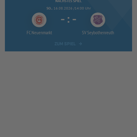
NÄCHSTES SPIEL
SO..
16.08.2026 /14:00 Uhr
-
:
-
FC Neuenmarkt
SV Seybothenreuth
ZUM SPIEL