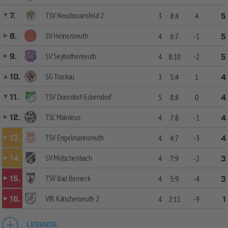
TSV Neudrossenfeld 2
7.
3
8:4
4
5
SV Heinersreuth
8.
4
6:7
-1
5
SV Seybothenreuth
9.
4
8:10
-2
5
SG Trockau
10.
3
5:4
1
4
TSV Donndorf-Eckersdorf
11.
5
8:8
0
4
TSC Mainleus
12.
4
7:8
-1
4
TSV Engelmannsreuth
13.
4
4:7
-3
4
SV Motschenbach
14.
4
7:9
-2
3
TSV Bad Berneck
15.
4
5:9
-4
3
VfR Katschenreuth 2
16.
4
2:11
-9
1
LEGENDE