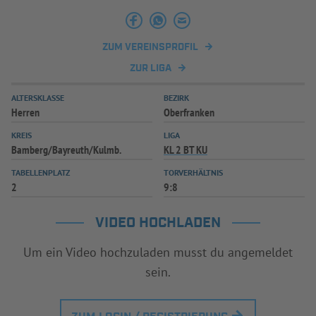
INFOTHEK
SPIELPLUS
ZUM VEREINSPROFIL
ZUR LIGA
ALTERSKLASSE
BEZIRK
Herren
Oberfranken
KREIS
LIGA
Bamberg/Bayreuth/Kulmb.
KL 2 BT KU
TABELLENPLATZ
TORVERHÄLTNIS
2
9:8
VIDEO HOCHLADEN
Um ein Video hochzuladen musst du angemeldet
sein.