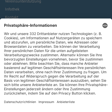
Vereinsunterstützung
Infothek
Kontakt
HÄUFIG BESUCHTE SEITEN
Pässe und Vereinswechsel
Trainerausbildung
Schulungsangebot Vereinsmitarbeiter
BFV-Geschäftsstellen
Trainerbörse
Login SpielPlus
FOLGE DEM BFV