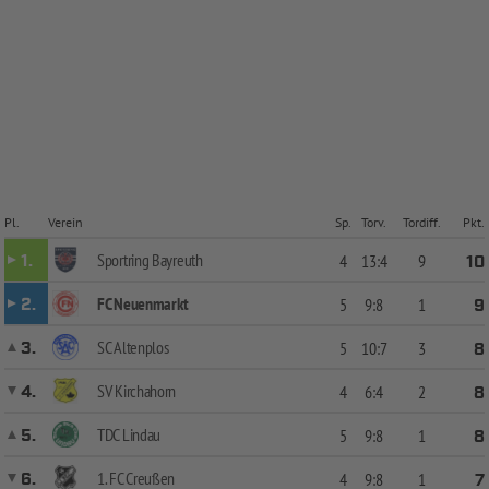
Pl.
Verein
Sp.
Torv.
Tordiff.
Pkt.
Sportring Bayreuth
1.
4
13:4
9
10
FC Neuenmarkt
2.
5
9:8
1
9
SC Altenplos
3.
5
10:7
3
8
SV Kirchahorn
4.
4
6:4
2
8
TDC Lindau
5.
5
9:8
1
8
1. FC Creußen
6.
4
9:8
1
7