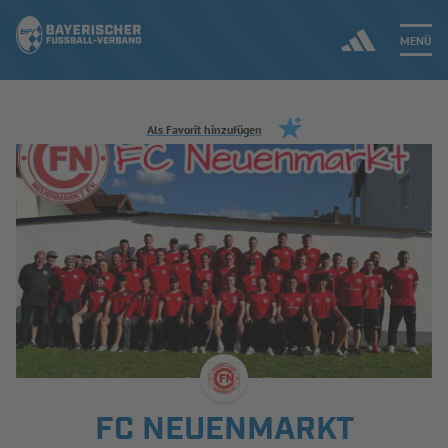
MENÜ
Jetzt einloggen
Als Favorit hinzufügen
ERGEBNISSE & WETTBEWERBE
NEUIGKEITEN
SPIELBETRIEB & VERBANDSLEBEN
AUSBILDUNG & FÖRDERUNG
DER VERBAND
FC NEUENMARKT