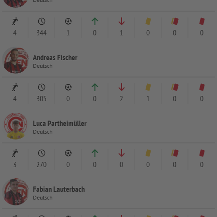
4
344
1
0
1
0
0
0
Andreas Fischer
Deutsch
4
305
0
0
2
1
0
0
Luca Partheimüller
Deutsch
3
270
0
0
0
0
0
0
Fabian Lauterbach
Deutsch