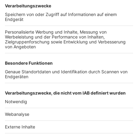
TOP-VEREINE
TOP-PARTNER
SFV
DFB
UEFA
FIFA
Nutzungsbedingungen
Datenschutz
Impressum