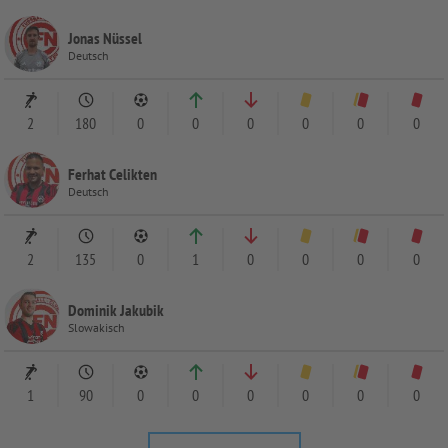
Jonas Nüssel
Deutsch
2
180
0
0
0
0
0
0
Ferhat Celikten
Deutsch
2
135
0
1
0
0
0
0
Dominik Jakubik
Slowakisch
1
90
0
0
0
0
0
0