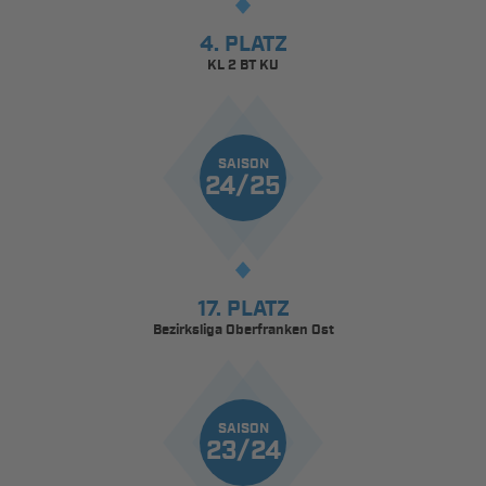
4. PLATZ
KL 2 BT KU
SAISON
24/25
17. PLATZ
Bezirksliga Oberfranken Ost
SAISON
23/24