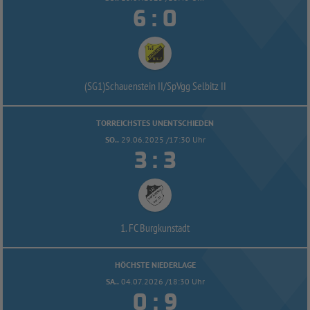


:
(SG1)Schauenstein II/
SpVgg Selbitz II
TORREICHSTES UNENTSCHIEDEN
SO..
29.06.2025 /17:30 Uhr


:
1. FC Burgkunstadt
HÖCHSTE NIEDERLAGE
SA..
04.07.2026 /18:30 Uhr


: