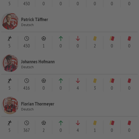
5
450
0
0
0
0
0
0
Patrick Täffner
Deutsch
5
450
1
0
0
2
0
0
Johannes Hofmann
Deutsch
5
416
0
0
4
3
0
0
Florian Thormeyer
Deutsch
5
367
2
0
4
1
0
0