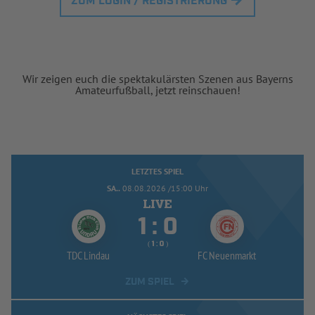
ZUM LOGIN / REGISTRIERUNG
Wir zeigen euch die spektakulärsten Szenen aus Bayerns
Amateurfußball, jetzt reinschauen!
LETZTES SPIEL
SA..
08.08.2026 /15:00 Uhr


:
( 
 )
:
TDC Lindau
FC Neuenmarkt
ZUM SPIEL