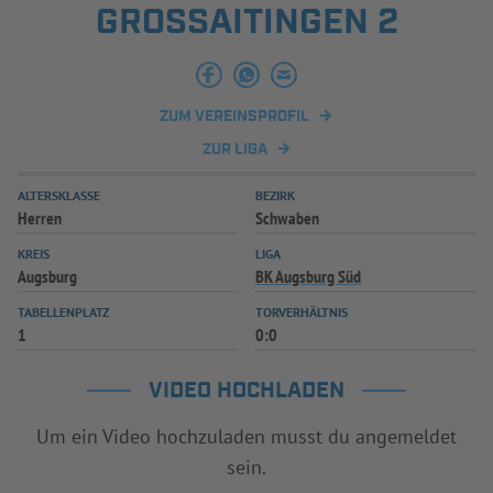
GROSSAITINGEN 2
INFOTHEK
SPIELPLUS
ZUM VEREINSPROFIL
ZUR LIGA
ALTERSKLASSE
BEZIRK
Herren
Schwaben
KREIS
LIGA
Augsburg
BK Augsburg Süd
TABELLENPLATZ
TORVERHÄLTNIS
1
0:0
VIDEO HOCHLADEN
Um ein Video hochzuladen musst du angemeldet
sein.