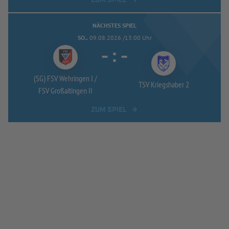
NÄCHSTES SPIEL
SO..
09.08.2026 /13:00 Uhr
-
:
-
(SG) FSV Wehringen I /
TSV Kriegshaber 2
FSV Großaitingen II
ZUM SPIEL