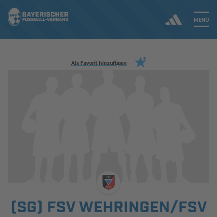
MENÜ
Jetzt einloggen
Als Favorit hinzufügen
ERGEBNISSE & WETTBEWERBE
NEUIGKEITEN
SPIELBETRIEB & VERBANDSLEBEN
AUSBILDUNG & FÖRDERUNG
DER VERBAND
(SG) FSV WEHRINGEN/FSV