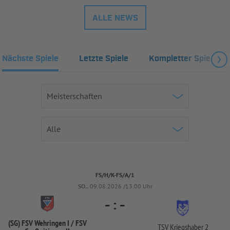
ALLE NEWS
Nächste Spiele
Letzte Spiele
Kompletter Spielplan
FS/H/K-FS/A/1
SO..
09.08.2026 /13:00 Uhr
-
:
-
(SG) FSV Wehringen I /
FSV
TSV Kriegshaber 2