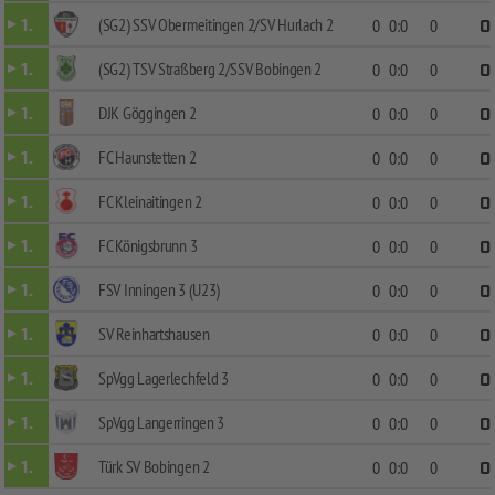
(SG2) SSV Obermeitingen 2/SV Hurlach 2
1.
0
0:0
0
0
(SG2) TSV Straßberg 2/SSV Bobingen 2
1.
0
0:0
0
0
DJK Göggingen 2
1.
0
0:0
0
0
FC Haunstetten 2
1.
0
0:0
0
0
FC Kleinaitingen 2
1.
0
0:0
0
0
FC Königsbrunn 3
1.
0
0:0
0
0
FSV Inningen 3 (U23)
1.
0
0:0
0
0
SV Reinhartshausen
1.
0
0:0
0
0
SpVgg Lagerlechfeld 3
1.
0
0:0
0
0
SpVgg Langerringen 3
1.
0
0:0
0
0
Türk SV Bobingen 2
1.
0
0:0
0
0