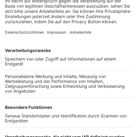
Login SpielPlus
FOLGE DEM BFV
TOP-VEREINE
TOP-PARTNER