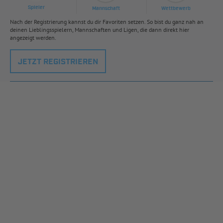
Spieler
Mannschaft
Wettbewerb
Nach der Registrierung kannst du dir Favoriten setzen. So bist du ganz nah an
deinen Lieblingsspielern, Mannschaften und Ligen, die dann direkt hier
angezeigt werden.
JETZT REGISTRIEREN