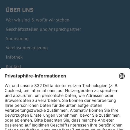
ÜBER UNS
Wer wir sind & wofür wir stehen
Geschäftsstellen und Ansprechpartner
Sponsoring
Vereinsunterstützung
Infothek
Kontakt
HÄUFIG BESUCHTE SEITEN
Pässe und Vereinswechsel
Trainerausbildung
Schulungsangebot Vereinsmitarbeiter
BFV-Geschäftsstellen