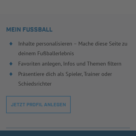
MEIN FUSSBALL
Inhalte personalisieren – Mache diese Seite zu
deinem Fußballerlebnis
Favoriten anlegen, Infos und Themen filtern
Präsentiere dich als Spieler, Trainer oder
Schiedsrichter
JETZT PROFIL ANLEGEN