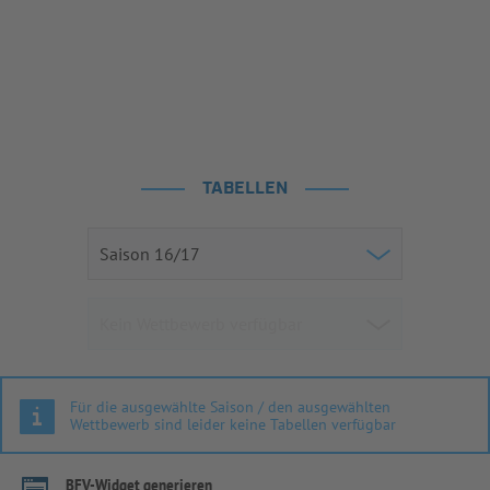
TABELLEN
Für die ausgewählte Saison / den ausgewählten
Wettbewerb sind leider keine Tabellen verfügbar
BFV-Widget generieren