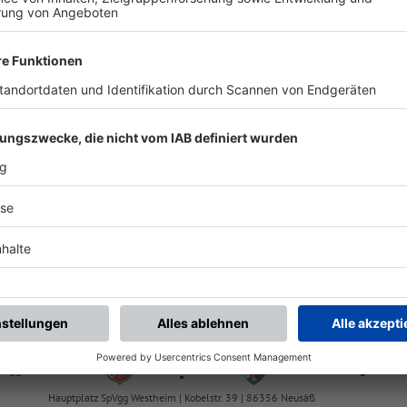
chste Spiele
Letzte Spiele
Kompletter Spielplan
FS/H/K-FS/A/1
G Stadtbergen
ASV Hiltenfingen
Abgesetzt
KK Augsburg West
-
:
-
pVgg Westheim
TSG Stadtbergen
Hauptplatz SpVgg Westheim | Kobelstr. 39 | 86356 Neusäß