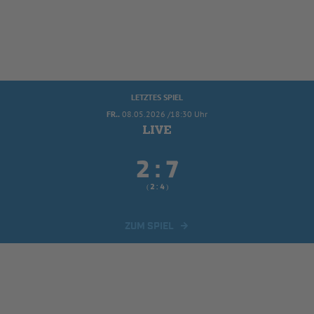
LETZTES SPIEL
FR..
08.05.2026 /18:30 Uhr


:
( 
 )
:
ZUM SPIEL