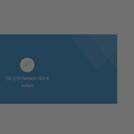
(SG 1) SV Parkstein /
DjK N
euhaus