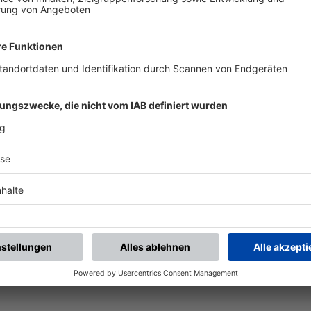
piele.