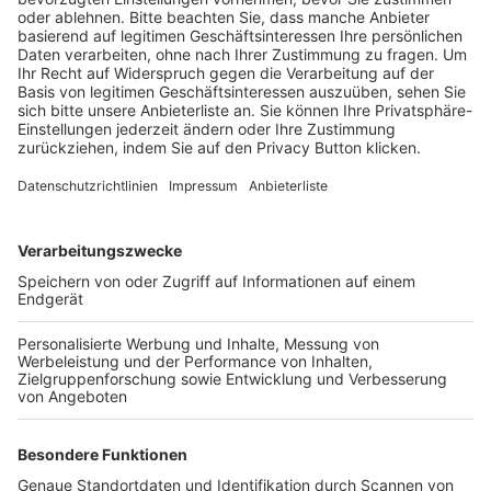
Trainerausbildung
Schulungsangebot Vereinsmitarbeiter
BFV-Geschäftsstellen
Trainerbörse
Login SpielPlus
FOLGE DEM BFV
TOP-VEREINE
TOP-PARTNER