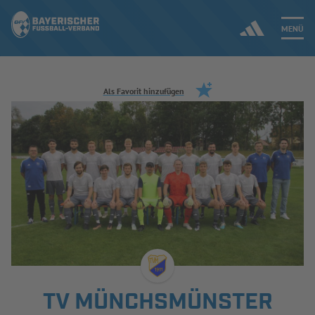
MENÜ
Jetzt einloggen
Als Favorit hinzufügen
ERGEBNISSE & WETTBEWERBE
NEUIGKEITEN
SPIELBETRIEB & VERBANDSLEBEN
AUSBILDUNG & FÖRDERUNG
DER VERBAND
TV MÜNCHSMÜNSTER