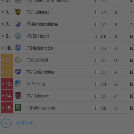
TSV Ober-u. Unterhaunstadt
5.
1
2:1
1
3
TSV Lichtenau
7.
1
1:1
0
1
TV Münchsmünster
7.
1
1:1
0
1
VfB Eichstätt II
9.
0
0:0
0
0
FC Mindelstetten
10.
1
2:3
-1
0
FC Geisenfeld
11.
1
1:2
-1
0
TSV Großmehring
11.
1
1:2
-1
0
SV Menning
13.
1
2:4
-2
0
TSV Hohenwart
14.
1
1:5
-4
0
FC Fatih Ingolstadt
15.
1
2:8
-6
0
LEGENDE