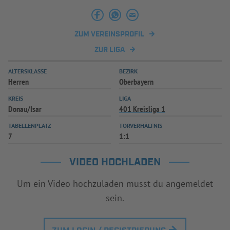
INFOTHEK
SPIELPLUS
ZUM VEREINSPROFIL
ZUR LIGA
ALTERSKLASSE
BEZIRK
Herren
Oberbayern
KREIS
LIGA
Donau/Isar
401 Kreisliga 1
TABELLENPLATZ
TORVERHÄLTNIS
7
1:1
VIDEO HOCHLADEN
Um ein Video hochzuladen musst du angemeldet
sein.