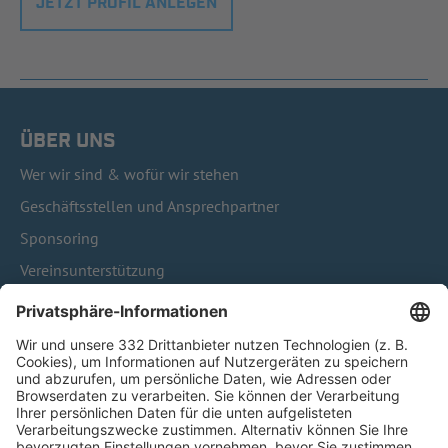
JETZT PROFIL ANLEGEN
ÜBER UNS
Wer wir sind & wofür wir stehen
Geschäftsstellen und Ansprechpartner
Sponsoring
Vereinsunterstützung
Infothek
Kontakt
HÄUFIG BESUCHTE SEITEN
Pässe und Vereinswechsel