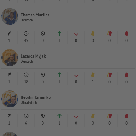
Thomas Mueller
Deutsch
1
45
0
1
0
0
0
0
Lazaros Myjak
Deutsch
1
18
0
1
0
1
0
0
Heorhii Kiriienko
Ukrainisch
1
6
0
1
0
0
0
0