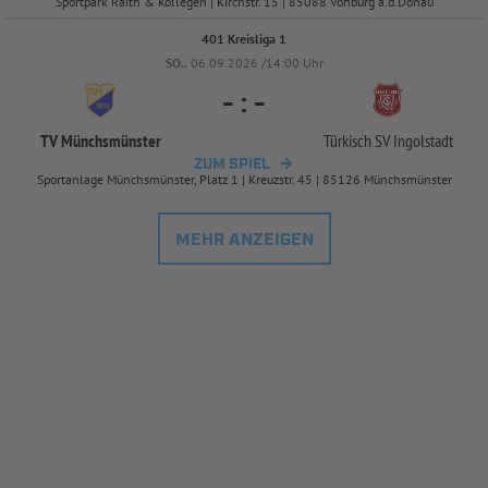
Sportpark Raith & Kollegen | Kirchstr. 15 | 85088 Vohburg a.d.Donau
401 Kreisliga 1
SO..
06.09.2026 /14:00 Uhr
-
:
-
TV Münchsmünster
Türkisch SV Ingolstadt
ZUM SPIEL
Sportanlage Münchsmünster, Platz 1 | Kreuzstr. 45 | 85126 Münchsmünster
MEHR ANZEIGEN