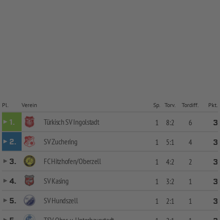
Pl.
Verein
Sp.
Torv.
Tordiff.
Pkt.
Türkisch SV Ingolstadt
1.
1
8:2
6
3
SV Zuchering
2.
1
5:1
4
3
FC Hitzhofen/Oberzell
3.
1
4:2
2
3
SV Kasing
4.
1
3:2
1
3
SV Hundszell
5.
1
2:1
1
3