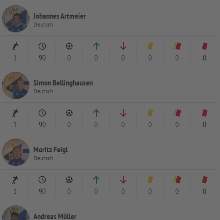
Johannes Artmeier
Deutsch
1
90
0
0
0
0
0
0
Simon Bellinghausen
Deutsch
1
90
0
0
0
0
0
0
Moritz Feigl
Deutsch
1
90
0
0
0
0
0
0
Andreas Müller