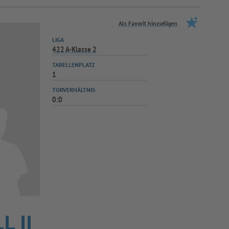
Als Favorit hinzufügen
LIGA
422 A-Klasse 2
TABELLENPLATZ
1
TORVERHÄLTNIS
0:0
 II