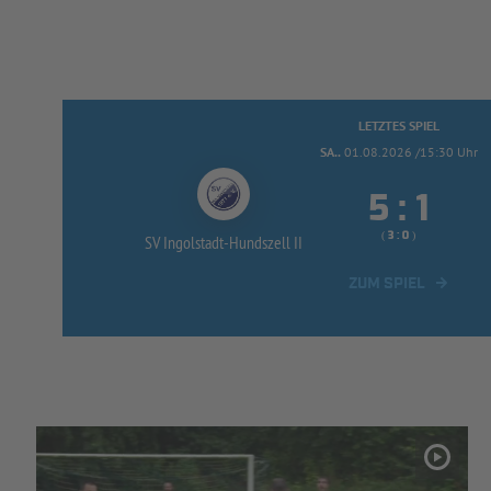
LETZTES SPIEL
SA..
01.08.2026 /15:30 Uhr


:
( 
 )
:
SV Ingolstadt-
Hundszell II
ZUM SPIEL