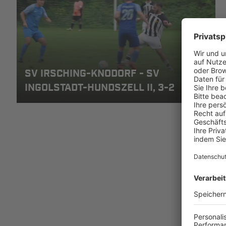
SV IRSCHING-KNODORF - SV
INGOLSTADT-HUNDSZELL II, 3-2