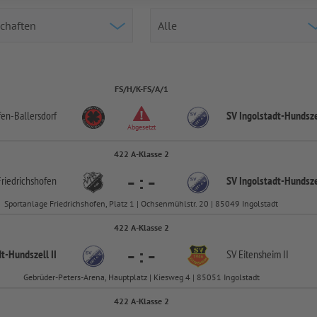
FS/H/K-FS/A/1
fen-
Ballersdorf
SV Ingolstadt-
Hundszel
Abgesetzt
422 A-Klasse 2
-
:
-
Friedrichshofen
SV Ingolstadt-
Hundszel
Sportanlage Friedrichshofen, Platz 1 | Ochsenmühlstr. 20 | 85049 Ingolstadt
422 A-Klasse 2
-
:
-
dt-
Hundszell II
SV Eitensheim II
Gebrüder-Peters-Arena, Hauptplatz | Kiesweg 4 | 85051 Ingolstadt
422 A-Klasse 2