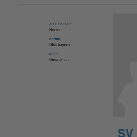
ALTERSKLASSE
Herren
BEZIRK
Oberbayern
KREIS
Donau/Isar
SV