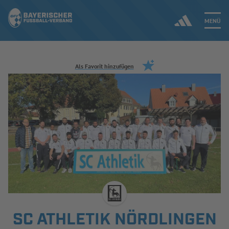
MENÜ
Jetzt einloggen
Als Favorit hinzufügen
ERGEBNISSE & WETTBEWERBE
NEUIGKEITEN
SPIELBETRIEB & VERBANDSLEBEN
AUSBILDUNG & FÖRDERUNG
DER VERBAND
SC ATHLETIK NÖRDLINGEN