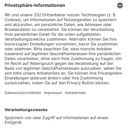
HÄUFIG BESUCHTE SEITEN
Pässe und Vereinswechsel
Trainerausbildung
Schulungsangebot Vereinsmitarbeiter
BFV-Geschäftsstellen
Trainerbörse
Login SpielPlus
FOLGE DEM BFV
TOP-VEREINE