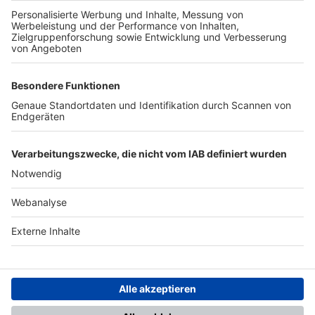
TOP-PARTNER
SFV
DFB
UEFA
FIFA
Nutzungsbedingungen
Datenschutz
Impressum