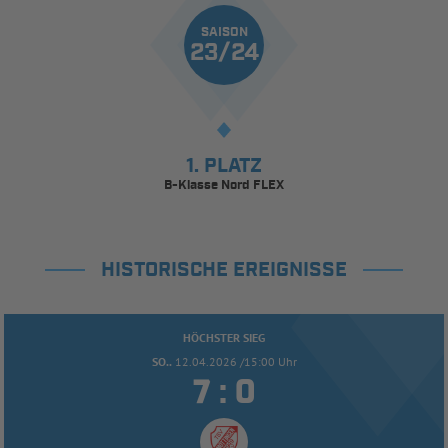
SAISON
23/24
1. PLATZ
B-Klasse Nord FLEX
HISTORISCHE EREIGNISSE
HÖCHSTER SIEG
SO..
12.04.2026 /15:00 Uhr


: