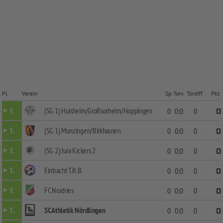
Pl.
Verein
Sp.
Torv.
Tordiff.
Pkt.
(SG 1) Huisheim/Großsorheim/Hoppingen
1.
0
0:0
0
0
(SG 1) Munzingen/Birkhausen
1.
0
0:0
0
0
(SG 2) Jura Kickers 2
1.
0
0:0
0
0
Eintracht T.R.B.
1.
0
0:0
0
0
FC Nordries
1.
0
0:0
0
0
SC Athletik Nördlingen
1.
0
0:0
0
0