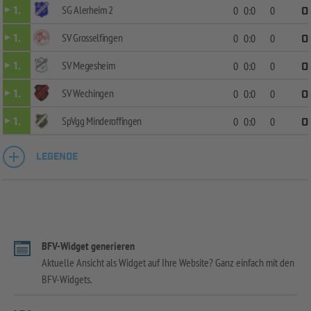
SG Alerheim 2
1.
0
0:0
0
0
SV Grosselfingen
1.
0
0:0
0
0
SV Megesheim
1.
0
0:0
0
0
SV Wechingen
1.
0
0:0
0
0
SpVgg Minderoffingen
1.
0
0:0
0
0
LEGENDE
BFV-Widget generieren
Aktuelle Ansicht als Widget auf Ihre Website? Ganz einfach mit den
BFV-Widgets.