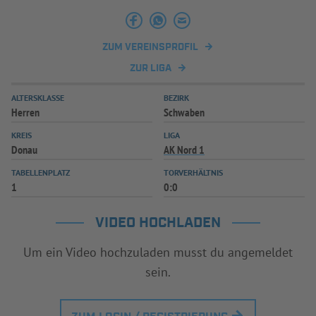
INFOTHEK
SPIELPLUS
ZUM VEREINSPROFIL
ZUR LIGA
ALTERSKLASSE
BEZIRK
Herren
Schwaben
KREIS
LIGA
Donau
AK Nord 1
TABELLENPLATZ
TORVERHÄLTNIS
1
0:0
VIDEO HOCHLADEN
Um ein Video hochzuladen musst du angemeldet
sein.