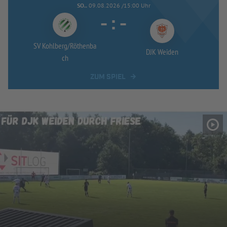
SO..
09.08.2026 /15:00 Uhr
-
:
-
SV Kohlberg/
Röthenba
DJK Weiden
ch
ZUM SPIEL