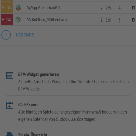
SpVgg Vohenstrauß II
12.
2
2:6
-4
0
SV Kohlberg/Röthenbach
14.
2
1:6
-5
0
LEGENDE
BFV-Widget generieren
Aktuelle Ansicht als Widget auf Ihre Website? Ganz einfach mit den
BFV-Widgets.
iCal-Export
Alle künftigen Spiele der angezeigten Mannschaft bequem in den
eigenen Kalender von Outlook, u.a. übertragen.
Spiele-Übersicht