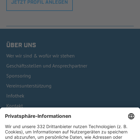
JETZT PROFIL ANLEGEN
ÜBER UNS
Wer wir sind & wofür wir stehen
Geschäftsstellen und Ansprechpartner
Sponsoring
Vereinsunterstützung
Infothek
Kontakt
HÄUFIG BESUCHTE SEITEN
Pässe und Vereinswechsel