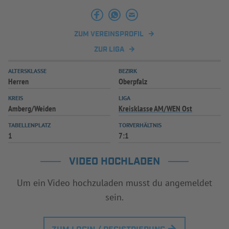
INFOTHEK
SPIELPLUS
ZUM VEREINSPROFIL
ZUR LIGA
ALTERSKLASSE
BEZIRK
Herren
Oberpfalz
KREIS
LIGA
Amberg/Weiden
Kreisklasse AM/WEN Ost
TABELLENPLATZ
TORVERHÄLTNIS
1
7:1
VIDEO HOCHLADEN
Um ein Video hochzuladen musst du angemeldet
sein.