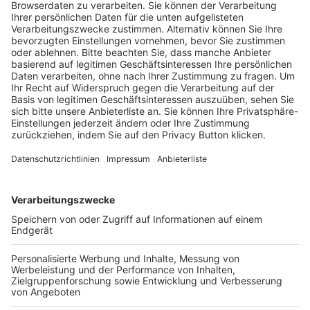
Trainerausbildung
Schulungsangebot Vereinsmitarbeiter
BFV-Geschäftsstellen
Trainerbörse
Login SpielPlus
FOLGE DEM BFV
TOP-VEREINE
TOP-PARTNER