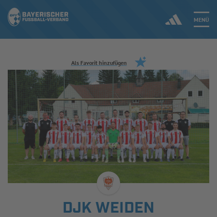
MENÜ
Jetzt einloggen
Als Favorit hinzufügen
ERGEBNISSE & WETTBEWERBE
NEUIGKEITEN
SPIELBETRIEB & VERBANDSLEBEN
AUSBILDUNG & FÖRDERUNG
DER VERBAND
DJK WEIDEN