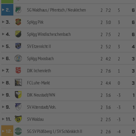
SG Waidhaus / Pfrentsch / Neukirchen
2.
2
7:2
5
6
SpVgg Pirk
3.
2
3:0
3
6
SpVgg Windischeschenbach
4.
2
7:5
2
6
SV Etzenricht II
5.
2
5:2
3
4
SpVgg Moosbach
6.
2
4:2
2
3
DJK Irchenrieth
7.
2
7:6
1
3
FC Luhe-Markt
8.
2
4:4
0
3
DJK Neustadt/WN
9.
2
3:6
-3
1
SV Altenstadt/Voh.
9.
2
3:6
-3
1
SV Waldau
11.
2
2:5
-3
1
SG SV Plößberg I / SV Schönkirch II
12.
2
2:6
-4
0