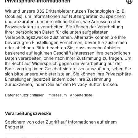
HÄUFIG BESUCHTE SEITEN
Pässe und Vereinswechsel
Trainerausbildung
Schulungsangebot Vereinsmitarbeiter
BFV-Geschäftsstellen
Trainerbörse
Login SpielPlus
FOLGE DEM BFV
TOP-VEREINE