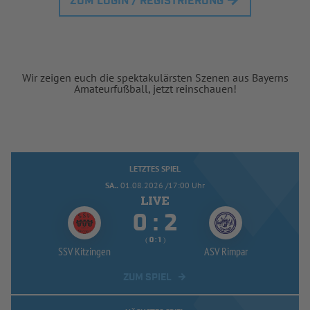
ZUM LOGIN / REGISTRIERUNG
Wir zeigen euch die spektakulärsten Szenen aus Bayerns
Amateurfußball, jetzt reinschauen!
LETZTES SPIEL
SA..
01.08.2026 /17:00 Uhr


:
( 
 )
:
SSV Kitzingen
ASV Rimpar
ZUM SPIEL