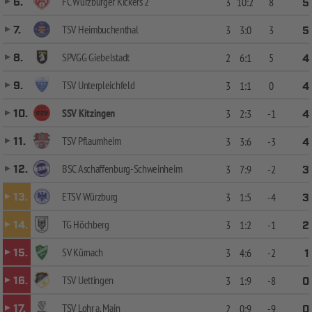
FC Würzburger Kickers 2
6.
3
10:2
8
5
TSV Heimbuchenthal
7.
3
3:0
3
5
SPVGG Giebelstadt
8.
2
6:1
5
4
TSV Unterpleichfeld
9.
3
1:1
0
4
SSV Kitzingen
10.
3
2:3
-1
4
TSV Pflaumheim
11.
3
3:6
-3
4
BSC Aschaffenburg-Schweinheim
12.
3
7:9
-2
3
ETSV Würzburg
13.
3
1:5
-4
3
TG Höchberg
14.
3
1:2
-1
2
SV Kürnach
15.
3
4:6
-2
1
TSV Uettingen
16.
3
1:9
-8
0
TSV Lohr a. Main
17.
2
0:9
-9
0