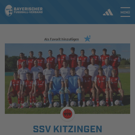
MENÜ
Jetzt einloggen
Als Favorit hinzufügen
ERGEBNISSE & WETTBEWERBE
NEUIGKEITEN
SPIELBETRIEB & VERBANDSLEBEN
AUSBILDUNG & FÖRDERUNG
DER VERBAND
SSV KITZINGEN