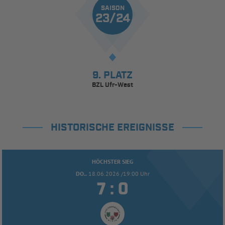
SAISON
23/24
9. PLATZ
BZL Ufr-West
HISTORISCHE EREIGNISSE
HÖCHSTER SIEG
DO..
18.06.2026 /19:00 Uhr


: