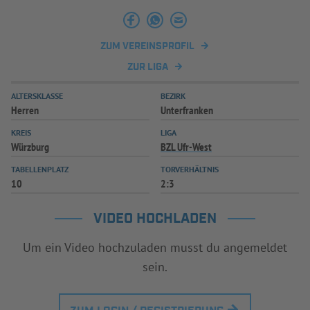
INFOTHEK
SPIELPLUS
ZUM VEREINSPROFIL
ZUR LIGA
ALTERSKLASSE
BEZIRK
Herren
Unterfranken
KREIS
LIGA
Würzburg
BZL Ufr-West
TABELLENPLATZ
TORVERHÄLTNIS
10
2:3
VIDEO HOCHLADEN
Um ein Video hochzuladen musst du angemeldet
sein.