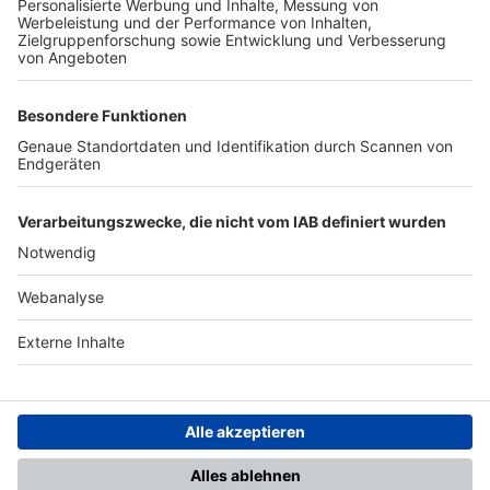
TOP-PARTNER
SFV
DFB
UEFA
FIFA
Nutzungsbedingungen
Datenschutz
Impressum