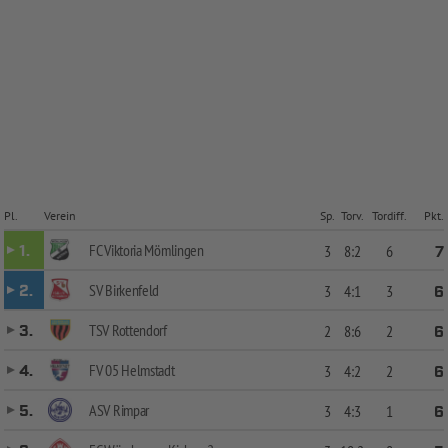
Pl.
Verein
Sp.
Torv.
Tordiff.
Pkt.
FC Viktoria Mömlingen
1.
3
8:2
6
7
SV Birkenfeld
2.
3
4:1
3
6
TSV Rottendorf
3.
2
8:6
2
6
FV 05 Helmstadt
4.
3
4:2
2
6
ASV Rimpar
5.
3
4:3
1
6