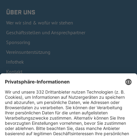
ÜBER UNS
Wer wir sind & wofür wir stehen
Geschäftsstellen und Ansprechpartner
Sponsoring
Vereinsunterstützung
Infothek
Kontakt
HÄUFIG BESUCHTE SEITEN
Pässe und Vereinswechsel
Trainerausbildung
Schulungsangebot Vereinsmitarbeiter
BFV-Geschäftsstellen