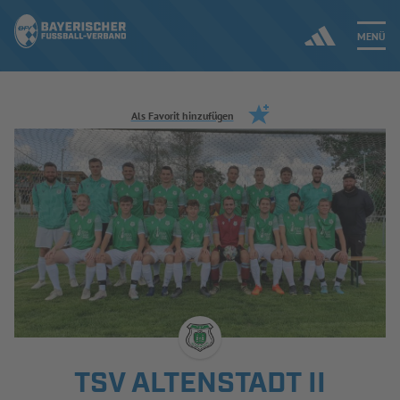
MENÜ
Jetzt einloggen
Als Favorit hinzufügen
ERGEBNISSE & WETTBEWERBE
NEUIGKEITEN
SPIELBETRIEB & VERBANDSLEBEN
AUSBILDUNG & FÖRDERUNG
DER VERBAND
TSV ALTENSTADT II