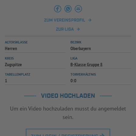
INFOTHEK
SPIELPLUS
ZUM VEREINSPROFIL
ZUR LIGA
ALTERSKLASSE
BEZIRK
Herren
Oberbayern
KREIS
LIGA
Zugspitze
B-Klasse Gruppe 8
TABELLENPLATZ
TORVERHÄLTNIS
1
0:0
VIDEO HOCHLADEN
Um ein Video hochzuladen musst du angemeldet
sein.