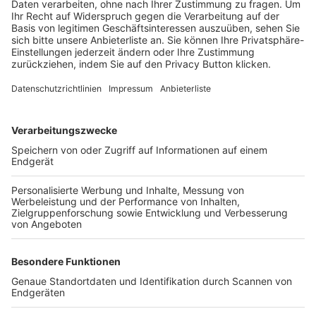
Trainerbörse
Login SpielPlus
FOLGE DEM BFV
TOP-VEREINE
TOP-PARTNER