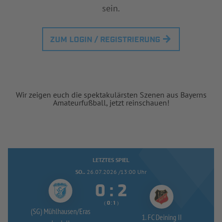
sein.
ZUM LOGIN / REGISTRIERUNG
Wir zeigen euch die spektakulärsten Szenen aus Bayerns
Amateurfußball, jetzt reinschauen!
LETZTES SPIEL
SO..
26.07.2026 /13:00 Uhr


:
( 
 )
:
(SG) Mühlhausen/
Eras
1. FC Deining II