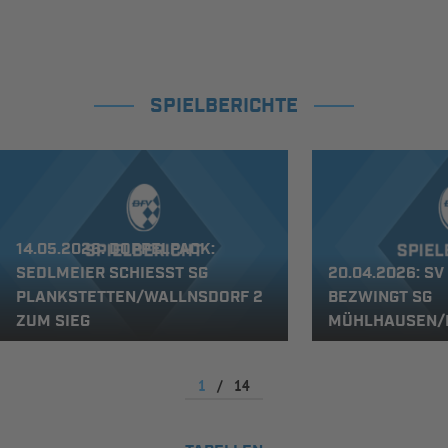
SPIELBERICHTE
14.05.2026: DOPPELPACK:
SEDLMEIER SCHIESST SG P
20.04.2026: S
LANKSTETTEN/WALLNSDORF 2 Z
BEZWINGT SG
UM SIEG
MÜHLHAUSEN/E
1
/
14