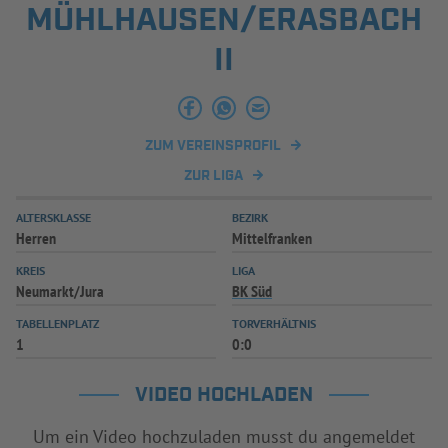
MÜHLHAUSEN/ERASBACH
INFOTHEK
SPIELPLUS
II
ZUM VEREINSPROFIL
ZUR LIGA
ALTERSKLASSE
BEZIRK
Herren
Mittelfranken
KREIS
LIGA
Neumarkt/Jura
BK Süd
TABELLENPLATZ
TORVERHÄLTNIS
1
0:0
VIDEO HOCHLADEN
Um ein Video hochzuladen musst du angemeldet