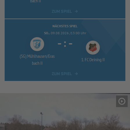
bach II
ZUM SPIEL
NÄCHSTES SPIEL
SO..
09.08.2026 /13:00 Uhr
-
:
-
(SG) Mühlhausen/
Eras
1. FC Deining II
bach II
ZUM SPIEL