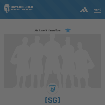
MENÜ
Jetzt einloggen
Als Favorit hinzufügen
ERGEBNISSE & WETTBEWERBE
NEUIGKEITEN
SPIELBETRIEB & VERBANDSLEBEN
AUSBILDUNG & FÖRDERUNG
DER VERBAND
(SG)