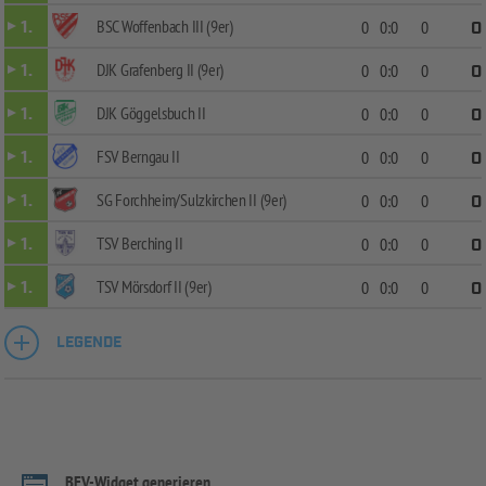
BSC Woffenbach III (9er)
1.
0
0:0
0
0
DJK Grafenberg II (9er)
1.
0
0:0
0
0
DJK Göggelsbuch II
1.
0
0:0
0
0
FSV Berngau II
1.
0
0:0
0
0
SG Forchheim/Sulzkirchen II (9er)
1.
0
0:0
0
0
TSV Berching II
1.
0
0:0
0
0
TSV Mörsdorf II (9er)
1.
0
0:0
0
0
LEGENDE
BFV-Widget generieren