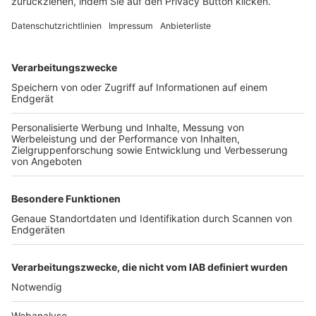
FOLGE DEM BFV
TOP-VEREINE
TOP-PARTNER
SFV
DFB
UEFA
FIFA