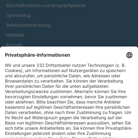
Geschäftsstellen und Ansprechpartner
Sponsoring
Vereinsunterstützung
Infothek
Kontakt
HÄUFIG BESUCHTE SEITEN
Pässe und Vereinswechsel
Trainerausbildung
Schulungsangebot Vereinsmitarbeiter
BFV-Geschäftsstellen
Trainerbörse
Login SpielPlus