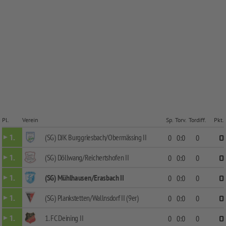
Pl.
Verein
Sp.
Torv.
Tordiff.
Pkt.
(SG) DJK Burggriesbach/Obermässing II
1.
0
0:0
0
0
(SG) Döllwang/Reichertshofen II
1.
0
0:0
0
0
(SG) Mühlhausen/Erasbach II
1.
0
0:0
0
0
(SG) Plankstetten/Wallnsdorf II (9er)
1.
0
0:0
0
0
1. FC Deining II
1.
0
0:0
0
0