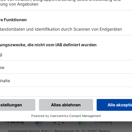
chste Spiele
Letzte Spiele
Kompletter Spielplan
Kreisklasse Rgbg Gruppe 1
-
:
-
 Thalmassing II
TV Barbing
Sportanlage Thalmassing, Platz 1 | Luckenpainter Str. 22 | 93107 Thalmassing
Kreisklasse Rgbg Gruppe 1
-
:
-
TV Barbing
TV Geisling
Sportgelände Barbing, Platz 2 | Regensburger Str. 28 | 93092 Barbing