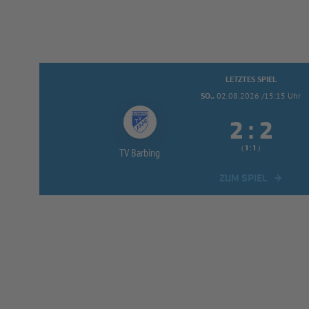
LETZTES SPIEL
SO..
02.08.2026 /15:15 Uhr


:
( 
 )
:
TV Barbing
ZUM SPIEL