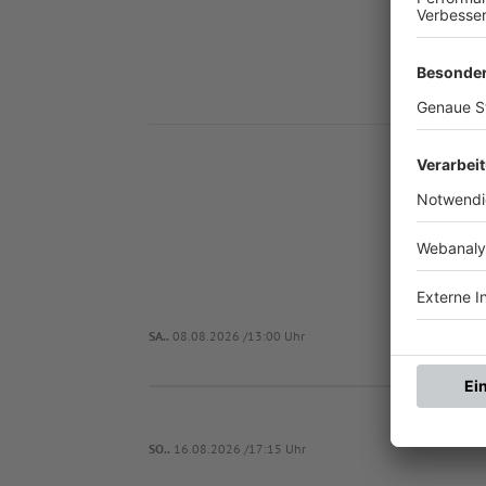
Nä
FC
SA..
08.08.2026 /13:00 Uhr
SO..
16.08.2026 /17:15 Uhr