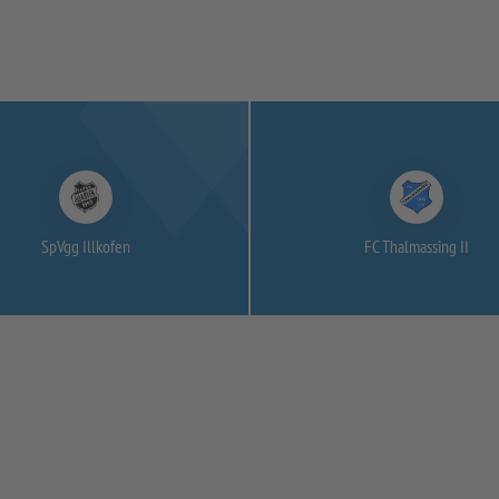
SpVgg Illkofen
FC Thalmassing II