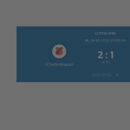
LETZTES SPIEL
DI..
04.08.2026 /19:00 Uhr


:
( 
 )
:
FC Hettenshausen
ZUM SPIEL