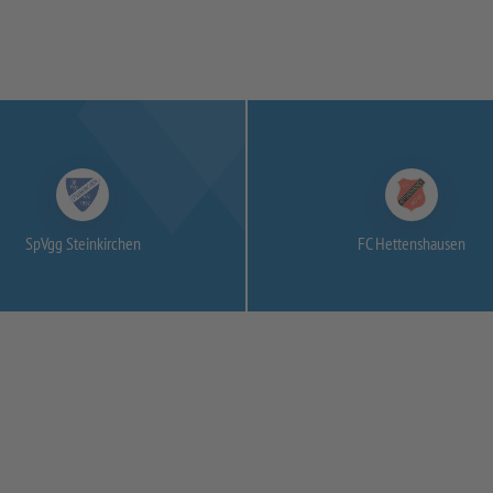
SpVgg Steinkirchen
FC Hettenshausen