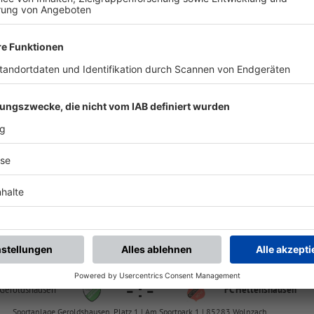
chste Spiele
Letzte Spiele
Kompletter Spielplan
FS/H/K-FS/D/I/1
-
:
-
Hettenshausen
SC Kirchdorf II
Sportanlage Hettenshausen, Platz 1 | Sportplatz | 85276 Hettenshausen
424 A-Klasse 4
-
:
-
 Geroldshausen
FC Hettenshausen
Sportanlage Geroldshausen, Platz 1 | Am Sportpark 1 | 85283 Wolnzach