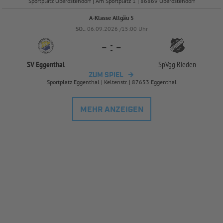
Sportplatz Oberostendorf | Am Sportplatz 1 | 86869 Oberostendorf
A-Klasse Allgäu 5
SO..
06.09.2026 /15:00 Uhr
-
:
-
SV Eggenthal
SpVgg Rieden
ZUM SPIEL
Sportplatz Eggenthal | Keltenstr. | 87653 Eggenthal
MEHR ANZEIGEN