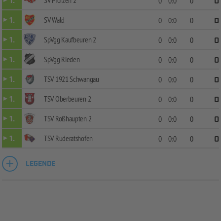
SV Pforzen 2
1.
0
0:0
0
0
SV Wald
1.
0
0:0
0
0
SpVgg Kaufbeuren 2
1.
0
0:0
0
0
SpVgg Rieden
1.
0
0:0
0
0
TSV 1921 Schwangau
1.
0
0:0
0
0
TSV Oberbeuren 2
1.
0
0:0
0
0
TSV Roßhaupten 2
1.
0
0:0
0
0
TSV Ruderatshofen
1.
0
0:0
0
0
LEGENDE