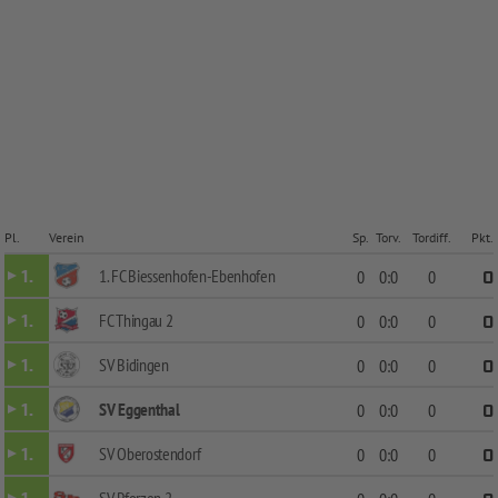
Pl.
Verein
Sp.
Torv.
Tordiff.
Pkt.
1. FC Biessenhofen-Ebenhofen
1.
0
0:0
0
0
FC Thingau 2
1.
0
0:0
0
0
SV Bidingen
1.
0
0:0
0
0
SV Eggenthal
1.
0
0:0
0
0
SV Oberostendorf
1.
0
0:0
0
0