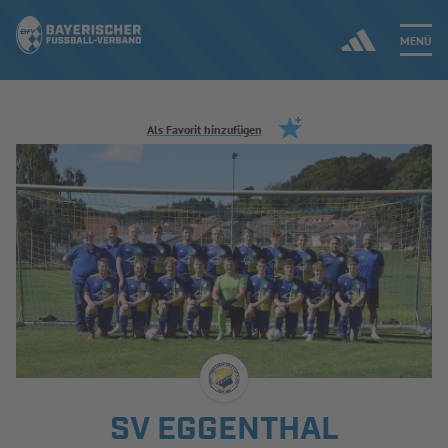
MENÜ
Jetzt einloggen
Als Favorit hinzufügen
ERGEBNISSE & WETTBEWERBE
NEUIGKEITEN
SPIELBETRIEB & VERBANDSLEBEN
AUSBILDUNG & FÖRDERUNG
DER VERBAND
SV EGGENTHAL