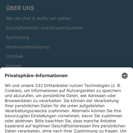
ÜBER UNS
Wer wir sind & wofür wir stehen
Geschäftsstellen und Ansprechpartner
Sponsoring
Vereinsunterstützung
Infothek
Kontakt
HÄUFIG BESUCHTE SEITEN
Pässe und Vereinswechsel
Trainerausbildung
Schulungsangebot Vereinsmitarbeiter
BFV-Geschäftsstellen
Trainerbörse