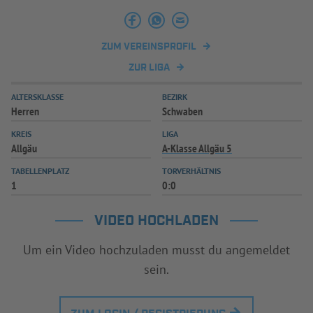
INFOTHEK
SPIELPLUS
ZUM VEREINSPROFIL
ZUR LIGA
ALTERSKLASSE
BEZIRK
Herren
Schwaben
KREIS
LIGA
Allgäu
A-Klasse Allgäu 5
TABELLENPLATZ
TORVERHÄLTNIS
1
0:0
VIDEO HOCHLADEN
Um ein Video hochzuladen musst du angemeldet
sein.