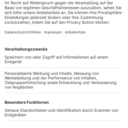
Login SpielPlus
FOLGE DEM BFV
TOP-VEREINE
TOP-PARTNER