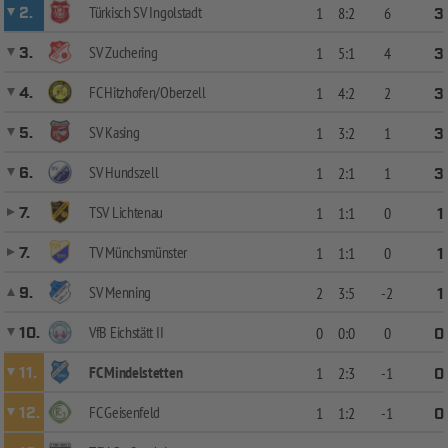
Türkisch SV Ingolstadt
2.
1
8:2
6
3
SV Zuchering
3.
1
5:1
4
3
FC Hitzhofen/Oberzell
4.
1
4:2
2
3
SV Kasing
5.
1
3:2
1
3
SV Hundszell
6.
1
2:1
1
3
TSV Lichtenau
7.
1
1:1
0
1
TV Münchsmünster
7.
1
1:1
0
1
SV Menning
9.
2
3:5
-2
1
VfB Eichstätt II
10.
0
0:0
0
0
FC Mindelstetten
11.
1
2:3
-1
0
FC Geisenfeld
12.
1
1:2
-1
0