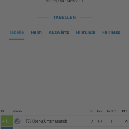
Herren / 401 Kreisliga 1
TABELLEN
Tabelle
Heim
Auswärts
Hinrunde
Fairness
Pl.
Verein
Sp.
Torv.
Tordiff.
Pkt.
TSV Ober-u. Unterhaunstadt
1.
2
3:2
1
4