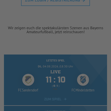
ZUM LOGIN / REGISTRIERUNG
Wir zeigen euch die spektakulärsten Szenen aus Bayerns
Amateurfußball, jetzt reinschauen!
LETZTES SPIEL
DI..
04.08.2026 /18:30 Uhr


:
( 
 )
:
FC Sandersdorf
n.E.
FC Mindelstetten
ZUM SPIEL