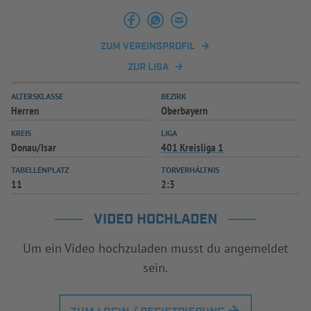
INFOTHEK
SPIELPLUS
ZUM VEREINSPROFIL
ZUR LIGA
ALTERSKLASSE
BEZIRK
Herren
Oberbayern
KREIS
LIGA
Donau/Isar
401 Kreisliga 1
TABELLENPLATZ
TORVERHÄLTNIS
11
2:3
VIDEO HOCHLADEN
Um ein Video hochzuladen musst du angemeldet
sein.