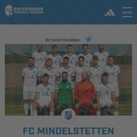
MENÜ
Jetzt einloggen
Als Favorit hinzufügen
ERGEBNISSE & WETTBEWERBE
NEUIGKEITEN
SPIELBETRIEB & VERBANDSLEBEN
AUSBILDUNG & FÖRDERUNG
DER VERBAND
FC MINDELSTETTEN