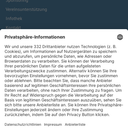
Vereinsunterstützung
Infothek
Kontakt
HÄUFIG BESUCHTE SEITEN
Pässe und Vereinswechsel
Trainerausbildung
Schulungsangebot Vereinsmitarbeiter
BFV-Geschäftsstellen
Trainerbörse
Login SpielPlus
FOLGE DEM BFV