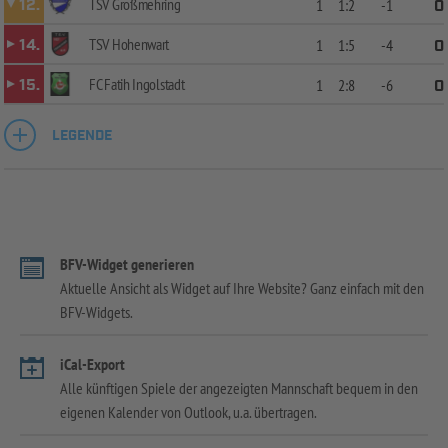
TSV Großmehring
12.
1
1:2
-1
0
TSV Hohenwart
14.
1
1:5
-4
0
FC Fatih Ingolstadt
15.
1
2:8
-6
0
LEGENDE
BFV-Widget generieren
Aktuelle Ansicht als Widget auf Ihre Website? Ganz einfach mit den
BFV-Widgets.
iCal-Export
Alle künftigen Spiele der angezeigten Mannschaft bequem in den
eigenen Kalender von Outlook, u.a. übertragen.