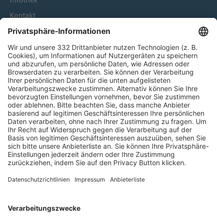
Kontakt
HÄUFIG BESUCHTE SEITEN
Pässe und Vereinswechsel
Trainerausbildung
Schulungsangebot Vereinsmitarbeiter
BFV-Geschäftsstellen
Trainerbörse
Login SpielPlus
FOLGE DEM BFV