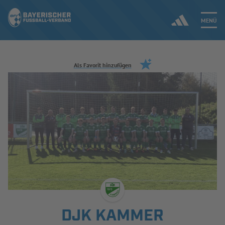
MENÜ
Jetzt einloggen
Als Favorit hinzufügen
ERGEBNISSE & WETTBEWERBE
NEUIGKEITEN
SPIELBETRIEB & VERBANDSLEBEN
AUSBILDUNG & FÖRDERUNG
DER VERBAND
DJK KAMMER