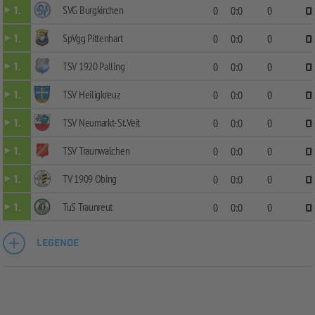
SVG Burgkirchen
1.
0
0:0
0
0
SpVgg Pittenhart
1.
0
0:0
0
0
TSV 1920 Palling
1.
0
0:0
0
0
TSV Heiligkreuz
1.
0
0:0
0
0
TSV Neumarkt-St.Veit
1.
0
0:0
0
0
TSV Traunwalchen
1.
0
0:0
0
0
TV 1909 Obing
1.
0
0:0
0
0
TuS Traunreut
1.
0
0:0
0
0
LEGENDE