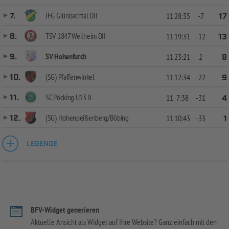
JFG Grünbachtal DII
7.
11
28:35
-7
17
TSV 1847 Weilheim DII
8.
11
19:31
-12
13
SV Hohenfurch
9.
11
23:21
2
9
(SG) Pfaffenwinkel
10.
11
12:34
-22
9
SC Pöcking U13 II
11.
11
7:38
-31
4
(SG) Hohenpeißenberg/Böbing
12.
11
10:43
-33
1
LEGENDE
BFV-Widget generieren
Aktuelle Ansicht als Widget auf Ihre Website? Ganz einfach mit den