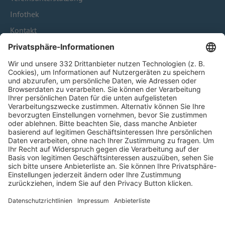
Infothek
Kontakt
HÄUFIG BESUCHTE SEITEN
Pässe und Vereinswechsel
Trainerausbildung
Schulungsangebot Vereinsmitarbeiter
BFV-Geschäftsstellen
Trainerbörse
Login SpielPlus
FOLGE DEM BFV