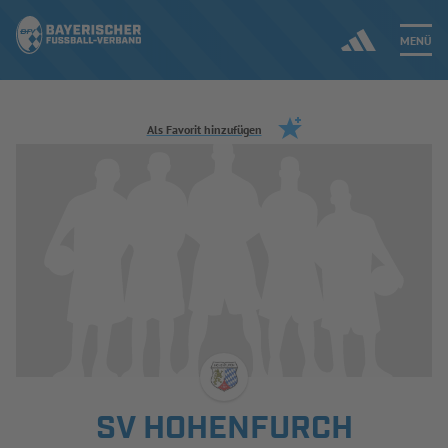
MENÜ
Jetzt einloggen
Als Favorit hinzufügen
ERGEBNISSE & WETTBEWERBE
NEUIGKEITEN
SPIELBETRIEB & VERBANDSLEBEN
AUSBILDUNG & FÖRDERUNG
DER VERBAND
SV HOHENFURCH