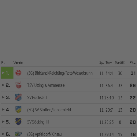
Pl.
Verein
Sp.
Torv.
Tordiff.
Pkt.
(SG) Birkland/Reichling/Rott/Wessobrunn
1.
11
34:4
30
31
TSV Utting a. Ammersee
2.
11
36:4
32
26
SV Fuchstal II
3.
11
23:10
13
22
(SG) SV Stoffen/Lengenfeld
4.
11
20:7
13
20
SV Söcking III
5.
11
25:25
0
20
(SG) Apfeldorf/Kinsau
6.
11
29:14
15
18