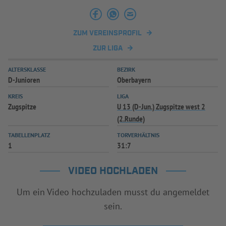
INFOTHEK
SPIELPLUS
ZUM VEREINSPROFIL
ZUR LIGA
ALTERSKLASSE
BEZIRK
D-Junioren
Oberbayern
KREIS
LIGA
Zugspitze
U 13 (D-Jun.) Zugspitze west 2
(2.Runde)
TABELLENPLATZ
TORVERHÄLTNIS
1
31:7
VIDEO HOCHLADEN
Um ein Video hochzuladen musst du angemeldet
sein.