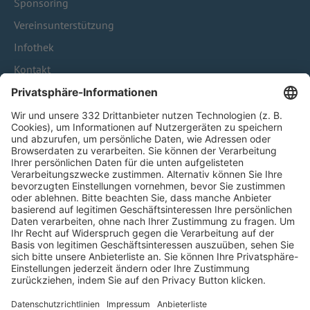
Sponsoring
Vereinsunterstützung
Infothek
Kontakt
HÄUFIG BESUCHTE SEITEN
Pässe und Vereinswechsel
Trainerausbildung
Schulungsangebot Vereinsmitarbeiter
BFV-Geschäftsstellen
Trainerbörse
Login SpielPlus
FOLGE DEM BFV