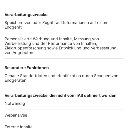
TOP-VEREINE
TOP-PARTNER
SFV
DFB
UEFA
FIFA
Nutzungsbedingungen
Datenschutz
Impressum