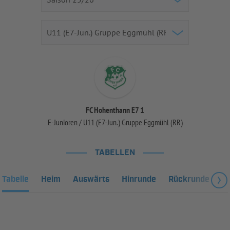
FC Hohenthann E7 1
E-Junioren / U11 (E7-Jun.) Gruppe Eggmühl (RR)
TABELLEN
Tabelle
Heim
Auswärts
Hinrunde
Rückrunde
Fa