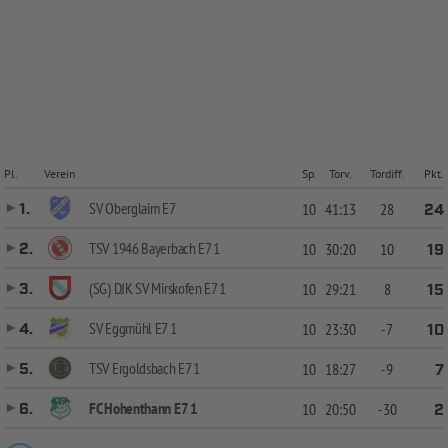
Pl.
Verein
Sp.
Torv.
Tordiff.
Pkt.
SV Oberglaim E7
1.
10
41:13
28
24
TSV 1946 Bayerbach E7 1
2.
10
30:20
10
19
(SG) DJK SV Mirskofen E7 1
3.
10
29:21
8
15
SV Eggmühl E7 1
4.
10
23:30
-7
10
TSV Ergoldsbach E7 1
5.
10
18:27
-9
7
FC Hohenthann E7 1
6.
10
20:50
-30
2