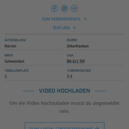
INFOTHEK
SPIELPLUS
ZUM VEREINSPROFIL
ZUR LIGA
ALTERSKLASSE
BEZIRK
Herren
Unterfranken
KREIS
LIGA
Schweinfurt
BK-Gr1 SW
TABELLENPLATZ
TORVERHÄLTNIS
5
5:5
VIDEO HOCHLADEN
Um ein Video hochzuladen musst du angemeldet
sein.