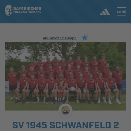
MENÜ
Jetzt einloggen
Als Favorit hinzufügen
ERGEBNISSE & WETTBEWERBE
NEUIGKEITEN
SPIELBETRIEB & VERBANDSLEBEN
AUSBILDUNG & FÖRDERUNG
DER VERBAND
SV 1945 SCHWANFELD 2