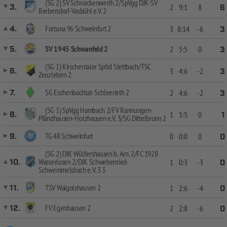
(SG 2) SV Schnackenwerth 2/SpVgg DJK-SV
3.
2
9:1
8
6
Brebersdorf-Vasbühl e.V. 2
Fortuna 96 Schweinfurt 2
4.
3
8:14
-6
3
SV 1945 Schwanfeld 2
5.
2
5:5
0
3
(SG 1) Kirschentaler Spfrd Stettbach/TSC
6.
3
4:6
-2
3
Zeuzleben 2
SG Eschenbachtal-Schleerieth 2
7.
2
4:6
-2
3
(SG 1) SpVgg Hambach 2/FV Rannungen-
8.
1
5:5
0
1
Pfändhausen-Holzhausen e.V. 3/SG Dittelbrunn 2
TG 48 Schweinfurt
9.
0
0:0
0
0
(SG 2) DJK Wülfershausen b. Arn. 2/FC 1928
Wasserlosen 2/DJK Schwebenried-
10.
1
0:3
-3
0
Schwemmelsbach e.V. 3 3
TSV Waigolshausen 2
11.
1
2:6
-4
0
FV Egenhausen 2
12.
2
2:8
-6
0