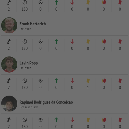
2
180
0
0
0
0
0
0
Frank Hetterich
Deutsch
2
180
0
0
0
0
0
0
Levin Popp
Deutsch
2
180
0
0
0
1
0
0
Raphael Rodrigues da Conceicao
Brasilianisch
2
180
0
0
0
0
0
0