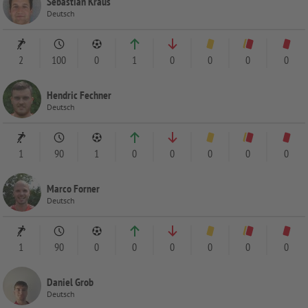
Sebastian Kraus
Deutsch
2
100
0
1
0
0
0
0
Hendric Fechner
Deutsch
1
90
1
0
0
0
0
0
Marco Forner
Deutsch
1
90
0
0
0
0
0
0
Daniel Grob
Deutsch