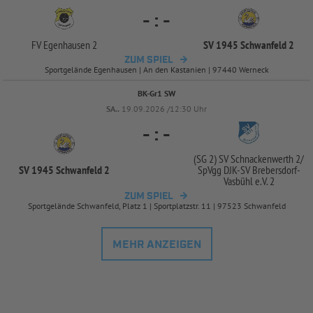
-
:
-
FV Egenhausen 2
SV 1945 Schwanfeld 2
ZUM SPIEL
Sportgelände Egenhausen | An den Kastanien | 97440 Werneck
BK-Gr1 SW
SA..
19.09.2026 /12:30 Uhr
-
:
-
(SG 2) SV Schnackenwerth 2/
SV 1945 Schwanfeld 2
SpVgg DJK-
SV Brebersdorf-
Vasbühl e.V. 2
ZUM SPIEL
Sportgelände Schwanfeld, Platz 1 | Sportplatzstr. 11 | 97523 Schwanfeld
MEHR ANZEIGEN