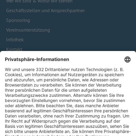
Wer wir sind & wofür wir stehen
Geschäftsstellen und Ansprechpartner
Sponsoring
Vereinsunterstützung
Infothek
Kontakt
HÄUFIG BESUCHTE SEITEN
Pässe und Vereinswechsel
Trainerausbildung
Schulungsangebot Vereinsmitarbeiter
BFV-Geschäftsstellen
Trainerbörse
Login SpielPlus