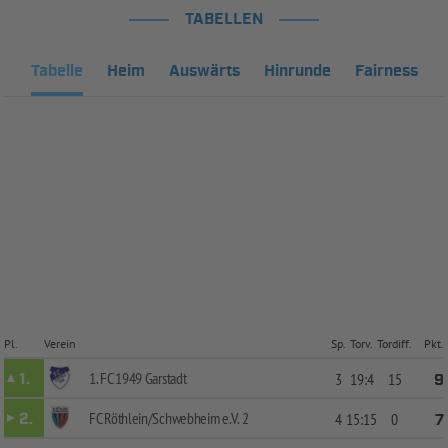
TABELLEN
Tabelle
Heim
Auswärts
Hinrunde
Fairness
Pl.
Verein
Sp.
Torv.
Tordiff.
Pkt.
1. FC 1949 Garstadt
1.
3
19:4
15
9
FC Röthlein/Schwebheim e.V. 2
2.
4
15:15
0
7