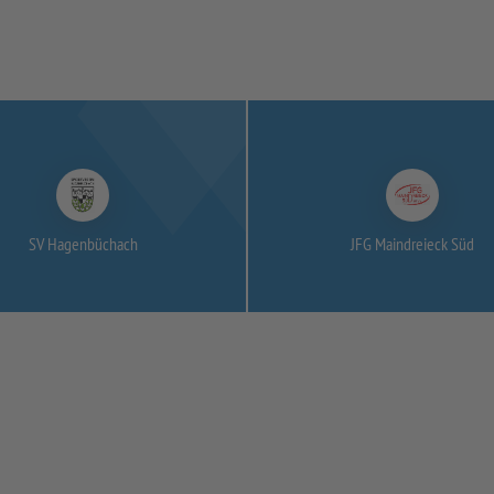
SV Hagenbüchach
JFG Maindreieck Süd