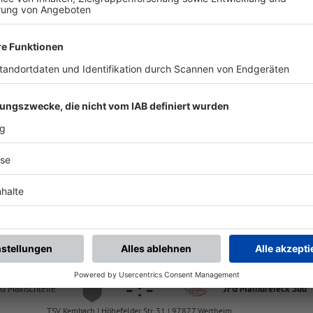
chste Spiele
Letzte Spiele
Kompletter Spielplan
FS/AJ/K-FS/WÜ/1
-
:
-
indreieck Süd
JFG Würzburg-
Nord
Sportanlage Kleinochsenfurt, Platz 1 | Würzburger Str. 100 | 97199 Ochsenfurt
FS/AJ/K-FS/TBB/1
-
:
-
SG Mainschleife
JFG Maindreieck Süd
TSV Kembach | Höhefelder Str. 31 | 97877 Wertheim