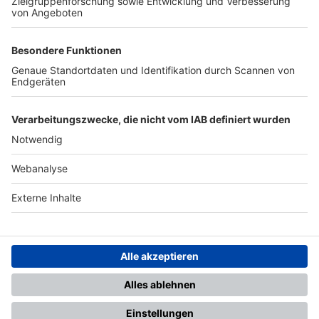
TOP-PARTNER
SFV
DFB
UEFA
FIFA
Nutzungsbedingungen
Datenschutz
Impressum