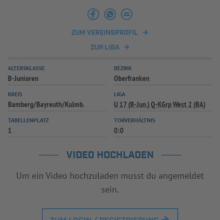
INFOTHEK
SPIELPLUS
ZUM VEREINSPROFIL
ZUR LIGA
ALTERSKLASSE
BEZIRK
B-Junioren
Oberfranken
KREIS
LIGA
Bamberg/Bayreuth/Kulmb.
U 17 (B-Jun.) Q-KGrp West 2 (BA)
TABELLENPLATZ
TORVERHÄLTNIS
1
0:0
VIDEO HOCHLADEN
Um ein Video hochzuladen musst du angemeldet
sein.