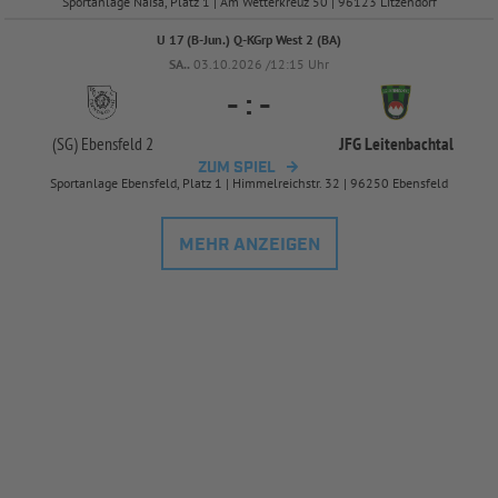
Sportanlage Naisa, Platz 1 | Am Wetterkreuz 50 | 96123 Litzendorf
U 17 (B-Jun.) Q-KGrp West 2 (BA)
SA..
03.10.2026 /12:15 Uhr
-
:
-
(SG) Ebensfeld 2
JFG Leitenbachtal
ZUM SPIEL
Sportanlage Ebensfeld, Platz 1 | Himmelreichstr. 32 | 96250 Ebensfeld
MEHR ANZEIGEN