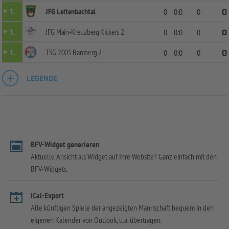
JFG Leitenbachtal
1.
0
0:0
0
0
JFG Main-Kreuzberg Kickers 2
1.
0
0:0
0
0
TSG 2005 Bamberg 2
1.
0
0:0
0
0
LEGENDE
BFV-Widget generieren
Aktuelle Ansicht als Widget auf Ihre Website? Ganz einfach mit den
BFV-Widgets.
iCal-Export
Alle künftigen Spiele der angezeigten Mannschaft bequem in den
eigenen Kalender von Outlook, u.a. übertragen.