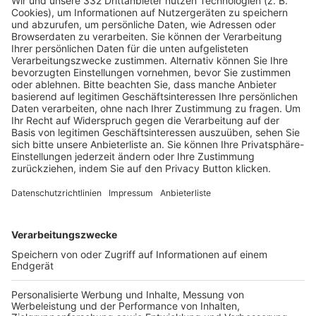
Pässe und Vereinswechsel
Trainerausbildung
Schulungsangebot Vereinsmitarbeiter
BFV-Geschäftsstellen
Trainerbörse
Login SpielPlus
FOLGE DEM BFV
TOP-VEREINE