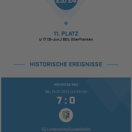
23/24
11. PLATZ
U 17 (B-Jun.) BOL Oberfranken
HISTORISCHE EREIGNISSE
HÖCHSTER SIEG
SA..
26.07.2025 /18:00 Uhr


:
SG Lichteneiche/
Gundelsheim