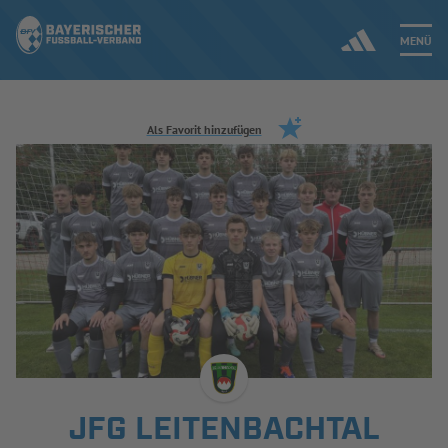
MENÜ
Jetzt einloggen
Als Favorit hinzufügen
ERGEBNISSE & WETTBEWERBE
NEUIGKEITEN
SPIELBETRIEB & VERBANDSLEBEN
AUSBILDUNG & FÖRDERUNG
DER VERBAND
JFG LEITENBACHTAL