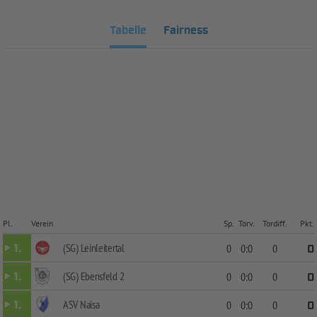
Tabelle
Fairness
Pl.
Verein
Sp.
Torv.
Tordiff.
Pkt.
(SG) Leinleitertal
1.
0
0:0
0
0
(SG) Ebensfeld 2
1.
0
0:0
0
0
ASV Naisa
1.
0
0:0
0
0