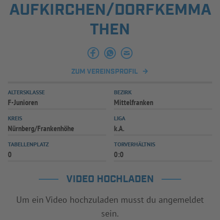
AUFKIRCHEN/DORFKEMMA
INFOTHEK
SPIELPLUS
THEN
ZUM VEREINSPROFIL
ALTERSKLASSE
BEZIRK
F-Junioren
Mittelfranken
KREIS
LIGA
Nürnberg/Frankenhöhe
k.A.
TABELLENPLATZ
TORVERHÄLTNIS
0
0:0
VIDEO HOCHLADEN
Um ein Video hochzuladen musst du angemeldet
sein.