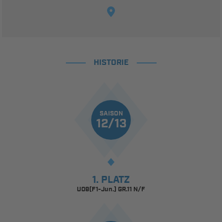
HISTORIE
SAISON
12/13
1. PLATZ
U09(F1-Jun.) GR.11 N/F