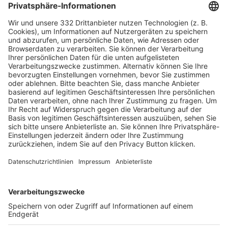
HÄUFIG BESUCHTE SEITEN
Pässe und Vereinswechsel
Trainerausbildung
Schulungsangebot Vereinsmitarbeiter
BFV-Geschäftsstellen
Trainerbörse
Login SpielPlus
FOLGE DEM BFV
TOP-VEREINE