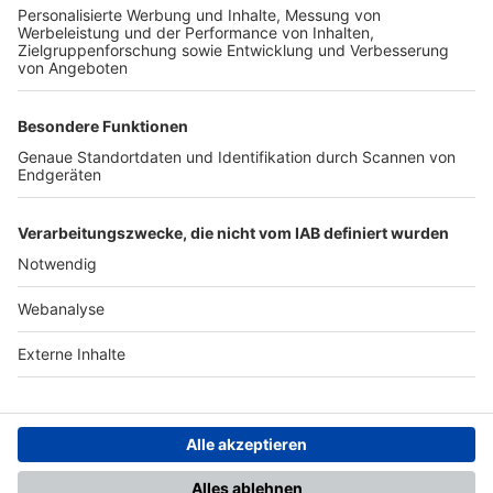
TOP-PARTNER
SFV
DFB
UEFA
FIFA
Nutzungsbedingungen
Datenschutz
Impressum