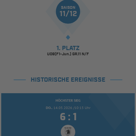
SAISON
11/12
1. PLATZ
U09(F1-Jun.) GR.11 N/F
HISTORISCHE EREIGNISSE
HÖCHSTER SIEG
DO..
14.05.2026 /10:15 Uhr


: