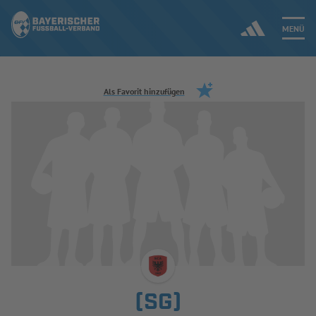
MENÜ
Jetzt einloggen
Als Favorit hinzufügen
ERGEBNISSE & WETTBEWERBE
NEUIGKEITEN
SPIELBETRIEB & VERBANDSLEBEN
AUSBILDUNG & FÖRDERUNG
DER VERBAND
(SG)