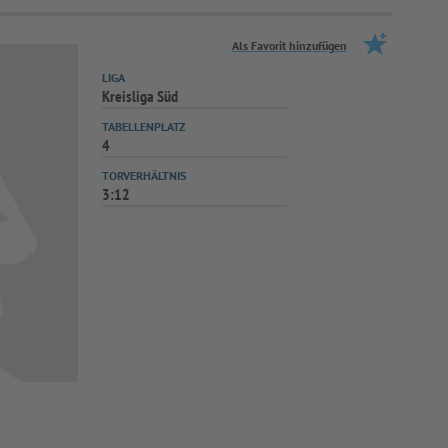
Als Favorit hinzufügen
LIGA
Kreisliga Süd
TABELLENPLATZ
4
TORVERHÄLTNIS
3:12