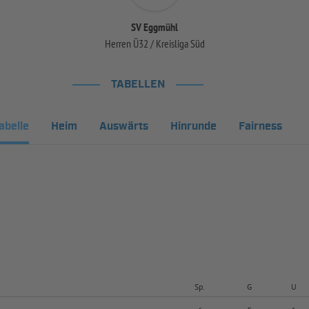
SV Eggmühl
Herren Ü32 / Kreisliga Süd
TABELLEN
abelle
Heim
Auswärts
Hinrunde
Fairness
Sp.
G
U