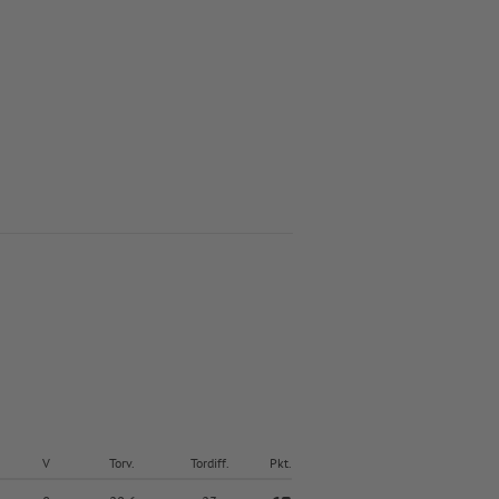
V
Torv.
Tordiff.
Pkt.