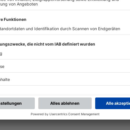
chste Spiele
Letzte Spiele
Kompletter Spielplan
piele.