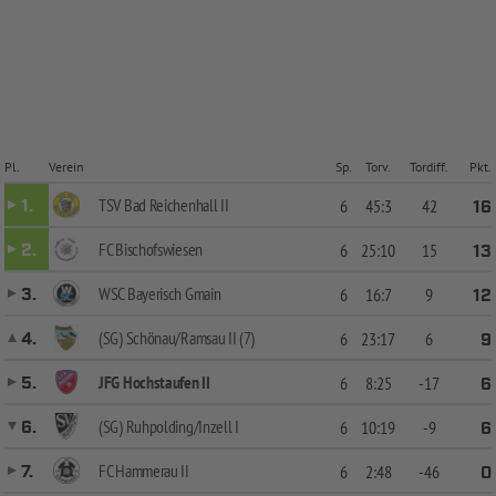
Pl.
Verein
Sp.
Torv.
Tordiff.
Pkt.
TSV Bad Reichenhall II
1.
6
45:3
42
16
FC Bischofswiesen
2.
6
25:10
15
13
WSC Bayerisch Gmain
3.
6
16:7
9
12
(SG) Schönau/Ramsau II (7)
4.
6
23:17
6
9
JFG Hochstaufen II
5.
6
8:25
-17
6
(SG) Ruhpolding/Inzell I
6.
6
10:19
-9
6
FC Hammerau II
7.
6
2:48
-46
0