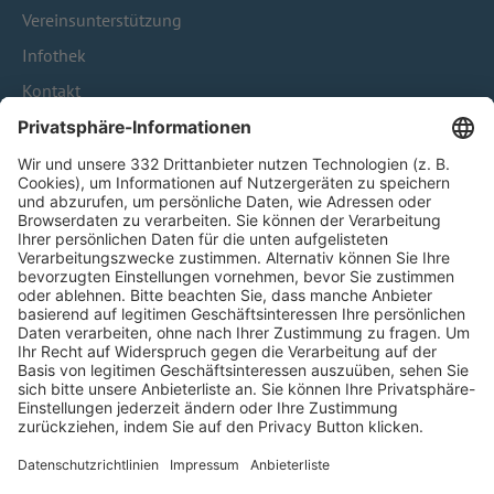
Vereinsunterstützung
Infothek
Kontakt
HÄUFIG BESUCHTE SEITEN
Pässe und Vereinswechsel
Trainerausbildung
Schulungsangebot Vereinsmitarbeiter
BFV-Geschäftsstellen
Trainerbörse
Login SpielPlus
FOLGE DEM BFV