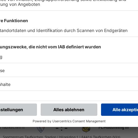
chste Spiele
Letzte Spiele
Kompletter Spielplan
FS/H/K-FS/D/I/1
-
:
-
FC Finsing II
FC Moosinning III
Sportplatz Finsing, Platz 1 | Am Steinfeld 10 | 85464 Finsing
435 B-Klasse 5
-
:
-
 Taufkirchen II
FC Moosinning III
Sportzentrum Taufkirchen, Stadion | Hilpolding 1 | 84416 Taufkirchen (Vils)