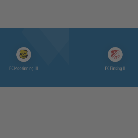
FC Moosinning III
FC Finsing II