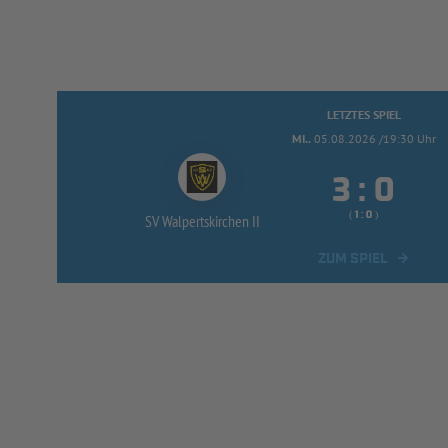
LETZTES SPIEL
MI..
05.08.2026 /19:30 Uhr


:
( 
 )
:
SV Walpertskirchen II
ZUM SPIEL