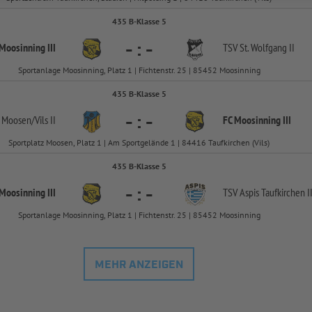
435 B-Klasse 5
-
:
-
Moosinning III
TSV St. Wolfgang II
Sportanlage Moosinning, Platz 1 | Fichtenstr. 25 | 85452 Moosinning
435 B-Klasse 5
-
:
-
 Moosen/
Vils II
FC Moosinning III
Sportplatz Moosen, Platz 1 | Am Sportgelände 1 | 84416 Taufkirchen (Vils)
435 B-Klasse 5
-
:
-
Moosinning III
TSV Aspis Taufkirchen I
Sportanlage Moosinning, Platz 1 | Fichtenstr. 25 | 85452 Moosinning
MEHR ANZEIGEN