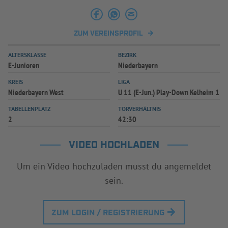
INFOTHEK
SPIELPLUS
ZUM VEREINSPROFIL
ALTERSKLASSE
BEZIRK
E-Junioren
Niederbayern
KREIS
LIGA
Niederbayern West
U 11 (E-Jun.) Play-Down Kelheim 1
TABELLENPLATZ
TORVERHÄLTNIS
2
42:30
VIDEO HOCHLADEN
Um ein Video hochzuladen musst du angemeldet
sein.
ZUM LOGIN / REGISTRIERUNG