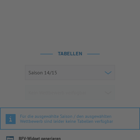
TABELLEN
Für die ausgewählte Saison / den ausgewählten
Wettbewerb sind leider keine Tabellen verfügbar
BFV-Widget generieren