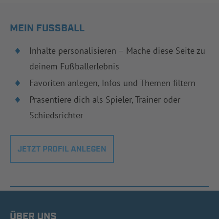
MEIN FUSSBALL
Inhalte personalisieren – Mache diese Seite zu
deinem Fußballerlebnis
Favoriten anlegen, Infos und Themen filtern
Präsentiere dich als Spieler, Trainer oder
Schiedsrichter
JETZT PROFIL ANLEGEN
ÜBER UNS