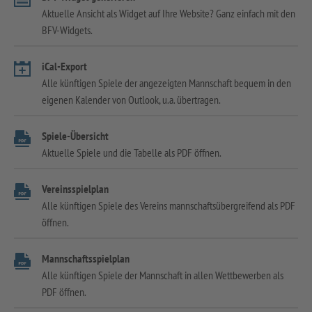
Aktuelle Ansicht als Widget auf Ihre Website? Ganz einfach mit den
BFV-Widgets.
iCal-Export
Alle künftigen Spiele der angezeigten Mannschaft bequem in den
eigenen Kalender von Outlook, u.a. übertragen.
Spiele-Übersicht
Aktuelle Spiele und die Tabelle als PDF öffnen.
Vereinsspielplan
Alle künftigen Spiele des Vereins mannschaftsübergreifend als PDF
öffnen.
Mannschaftsspielplan
Alle künftigen Spiele der Mannschaft in allen Wettbewerben als
PDF öffnen.