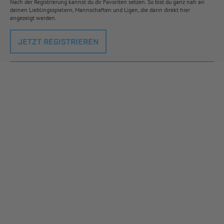
Nach der Registrierung kannst du dir Favoriten setzen. So bist du ganz nah an
deinen Lieblingsspielern, Mannschaften und Ligen, die dann direkt hier
angezeigt werden.
JETZT REGISTRIEREN