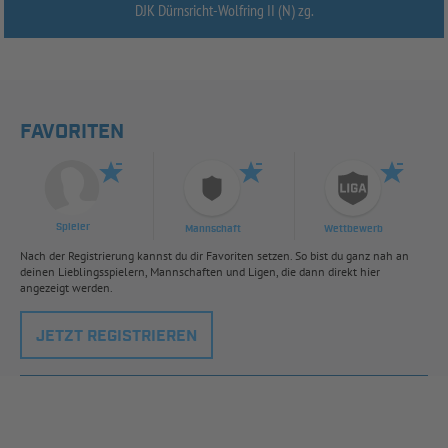
DJK Dürnsricht-
Wolfring II (N) zg.
FAVORITEN
Spieler
Mannschaft
Wettbewerb
Nach der Registrierung kannst du dir Favoriten setzen. So bist du ganz nah an
deinen Lieblingsspielern, Mannschaften und Ligen, die dann direkt hier
angezeigt werden.
JETZT REGISTRIEREN