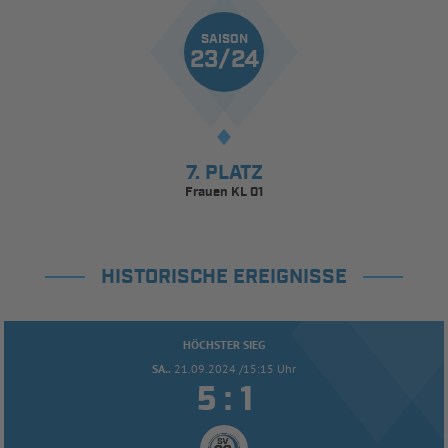
SAISON
23/24
7. PLATZ
Frauen KL 01
HISTORISCHE EREIGNISSE
HÖCHSTER SIEG
SA..
21.09.2024 /15:15 Uhr


: