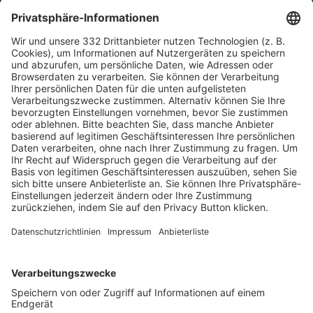
HÄUFIG BESUCHTE SEITEN
Pässe und Vereinswechsel
Trainerausbildung
Schulungsangebot Vereinsmitarbeiter
BFV-Geschäftsstellen
Trainerbörse
Login SpielPlus
FOLGE DEM BFV
TOP-VEREINE