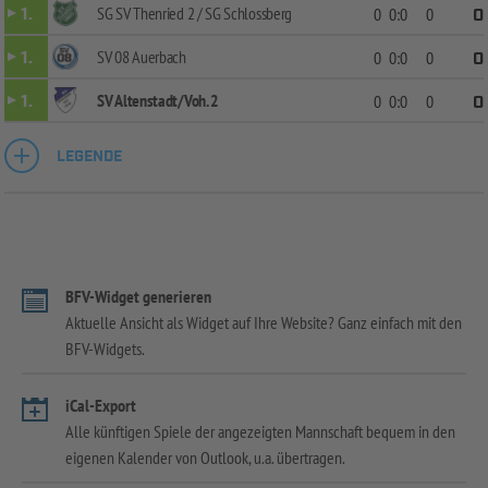
SG SV Thenried 2 / SG Schlossberg
1.
0
0:0
0
0
SV 08 Auerbach
1.
0
0:0
0
0
SV Altenstadt/Voh. 2
1.
0
0:0
0
0
LEGENDE
BFV-Widget generieren
Aktuelle Ansicht als Widget auf Ihre Website? Ganz einfach mit den
BFV-Widgets.
iCal-Export
Alle künftigen Spiele der angezeigten Mannschaft bequem in den
eigenen Kalender von Outlook, u.a. übertragen.