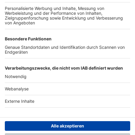
TOP-PARTNER
SFV
DFB
UEFA
FIFA
Nutzungsbedingungen
Datenschutz
Impressum