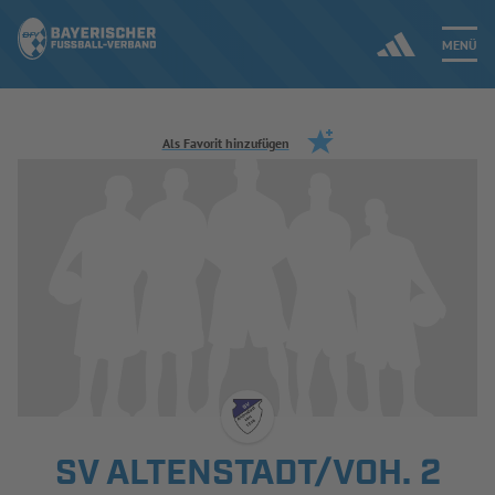
MENÜ
Jetzt einloggen
Als Favorit hinzufügen
ERGEBNISSE & WETTBEWERBE
NEUIGKEITEN
SPIELBETRIEB & VERBANDSLEBEN
AUSBILDUNG & FÖRDERUNG
DER VERBAND
SV ALTENSTADT/VOH. 2