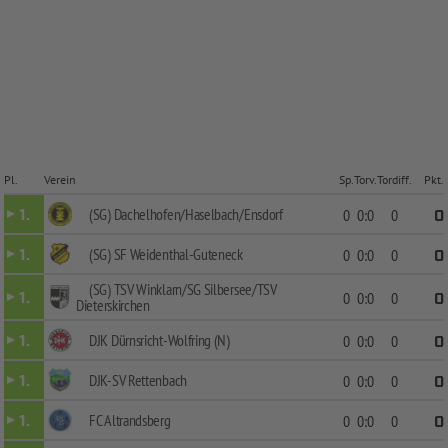
Pl.
Verein
Sp.
Torv.
Tordiff.
Pkt.
(SG) Dachelhofen/Haselbach/Ensdorf
1.
0
0:0
0
0
(SG) SF Weidenthal-Guteneck
1.
0
0:0
0
0
(SG) TSV Winklarn/SG Silbersee/TSV
1.
0
0:0
0
0
Dieterskirchen
DJK Dürnsricht-Wolfring (N)
1.
0
0:0
0
0
DJK-SV Rettenbach
1.
0
0:0
0
0
FC Altrandsberg
1.
0
0:0
0
0