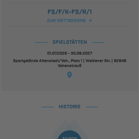
FS/F/K-FS/R/1
ZUM WETTBEWERB
SPIELSTÄTTEN
01.07.2026 - 30.06.2027
Sportgelände Altenstadt/Voh., Platz 1 | Weidener Str. | 92648
Vohenstrauß
HISTORIE
SAISON