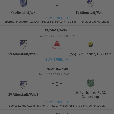
-
:
-
SV Altenstadt/
WN.
SV Altenstadt/
Voh. II
ZUM SPIEL
Sportgelände Altenstadt/WN Platz 1 | Jahnstr. 4 | 92665 Altenstadt a.d.Waldnaab
FS/F/B-FS/B-OP/1
SA..
22.08.2026 /14:00 Uhr
Abgesetzt
SV Altenstadt/
Voh. II
(SG) SV Pullenried/
TSV Eslarn
ZUM SPIEL
Frauen BZL Nord
SA..
12.09.2026 /15:00 Uhr
-
:
-
SG SV Thenried 2 /
SG
SV Altenstadt/
Voh. 2
Schlossberg
ZUM SPIEL
Sportgelände Altenstadt/Voh., Platz 1 | Weidener Str. | 92648 Vohenstrauß