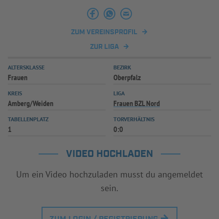
INFOTHEK
SPIELPLUS
ZUM VEREINSPROFIL
ZUR LIGA
ALTERSKLASSE
BEZIRK
Frauen
Oberpfalz
KREIS
LIGA
Amberg/Weiden
Frauen BZL Nord
TABELLENPLATZ
TORVERHÄLTNIS
1
0:0
VIDEO HOCHLADEN
Um ein Video hochzuladen musst du angemeldet
sein.