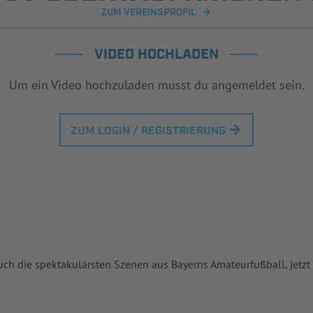
ZUM VEREINSPROFIL
VIDEO HOCHLADEN
Um ein Video hochzuladen musst du angemeldet sein.
ZUM LOGIN / REGISTRIERUNG
uch die spektakulärsten Szenen aus Bayerns Amateurfußball, jetzt