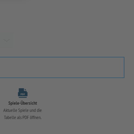
Spiele-Übersicht
Aktuelle Spiele und die
Tabelle als PDF öffnen.