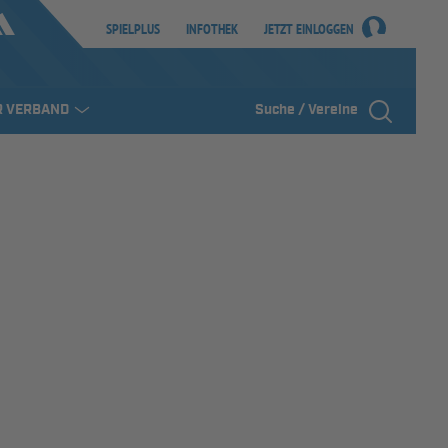
SPIELPLUS
INFOTHEK
JETZT EINLOGGEN
R VERBAND
Suche / Vereine