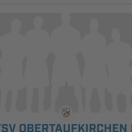
TSV OBERTAUFKIRCHEN I