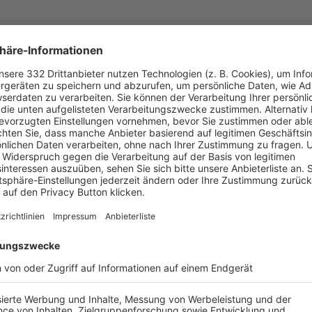
UNSERE NEUIGKEITEN FÜR DICH
ALLE NEWS
chste Spiele
Letzte Spiele
Kompletter Spielplan