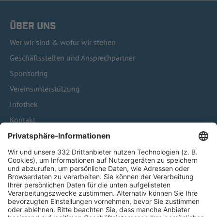
ÜBER UNS
Wer wir sind & wofür wir stehen
Geschäftsstellen und Ansprechpartner
Sponsoring
Vereinsunterstützung
Infothek
Kontakt
HÄUFIG BESUCHTE SEITEN
Pässe und Vereinswechsel
Trainerausbildung
Schulungsangebot Vereinsmitarbeiter
BFV-Geschäftsstellen