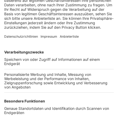
Trainerbörse
Login SpielPlus
FOLGE DEM BFV
TOP-VEREINE
TOP-PARTNER