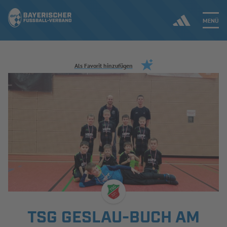
MENÜ
Jetzt einloggen
Als Favorit hinzufügen
ERGEBNISSE & WETTBEWERBE
NEUIGKEITEN
SPIELBETRIEB & VERBANDSLEBEN
AUSBILDUNG & FÖRDERUNG
DER VERBAND
TSG GESLAU-BUCH AM