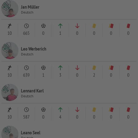
Jan Müller
Deutsch
10
665
0
1
0
0
0
0
Leo Werberich
Deutsch
10
639
1
3
0
2
0
0
Lennard Karl
Deutsch
10
587
0
4
0
0
0
0
Leano Seel
Deutsch