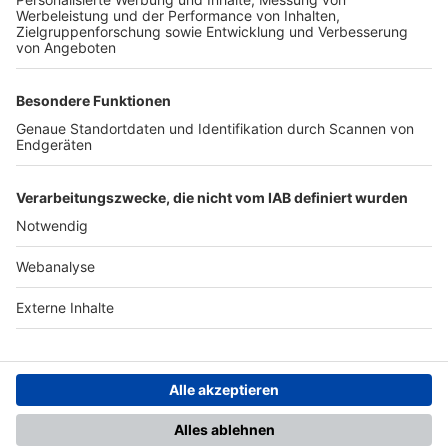
TOP-PARTNER
SFV
DFB
UEFA
FIFA
Nutzungsbedingungen
Datenschutz
Impressum