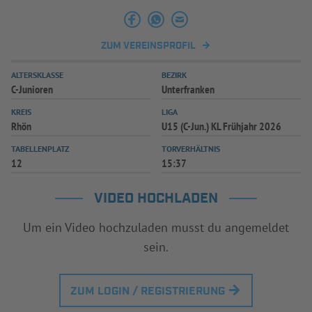
INFOTHEK
SPIELPLUS
ZUM VEREINSPROFIL
ALTERSKLASSE
BEZIRK
C-Junioren
Unterfranken
KREIS
LIGA
Rhön
U15 (C-Jun.) KL Frühjahr 2026
TABELLENPLATZ
TORVERHÄLTNIS
12
15:37
VIDEO HOCHLADEN
Um ein Video hochzuladen musst du angemeldet
sein.
ZUM LOGIN / REGISTRIERUNG