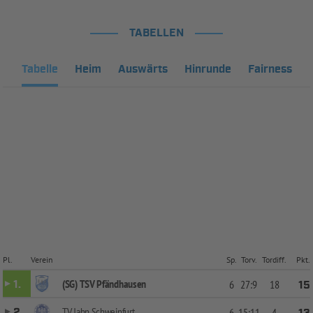
TABELLEN
Tabelle
Heim
Auswärts
Hinrunde
Fairness
Pl.
Verein
Sp.
Torv.
Tordiff.
Pkt.
(SG) TSV Pfändhausen
1.
6
27:9
18
15
TV Jahn Schweinfurt
2.
6
15:11
4