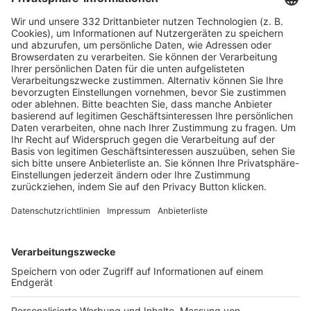
HÄUFIG BESUCHTE SEITEN
Pässe und Vereinswechsel
Trainerausbildung
Schulungsangebot Vereinsmitarbeiter
BFV-Geschäftsstellen
Trainerbörse
Login SpielPlus
FOLGE DEM BFV
TOP-VEREINE