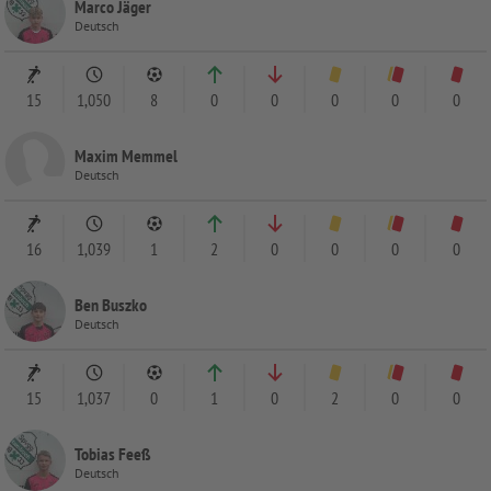
Marco Jäger
Deutsch
15
1,050
8
0
0
0
0
0
Maxim Memmel
Deutsch
16
1,039
1
2
0
0
0
0
Ben Buszko
Deutsch
15
1,037
0
1
0
2
0
0
Tobias Feeß
Deutsch