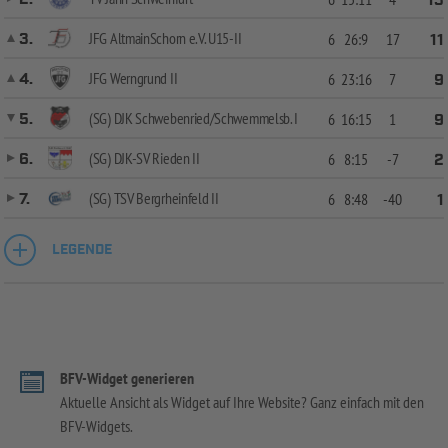
13
JFG AltmainSchorn e.V. U15-II
3.
6
26:9
17
11
JFG Werngrund II
4.
6
23:16
7
9
(SG) DJK Schwebenried/Schwemmelsb. I
5.
6
16:15
1
9
(SG) DJK-SV Rieden II
6.
6
8:15
-7
2
(SG) TSV Bergrheinfeld II
7.
6
8:48
-40
1
LEGENDE
BFV-Widget generieren
Aktuelle Ansicht als Widget auf Ihre Website? Ganz einfach mit den
BFV-Widgets.