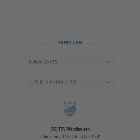
TABELLEN
(SG) TSV Pfändhausen
C-Junioren / U 15 (C-Jun.) Grp. 1 SW