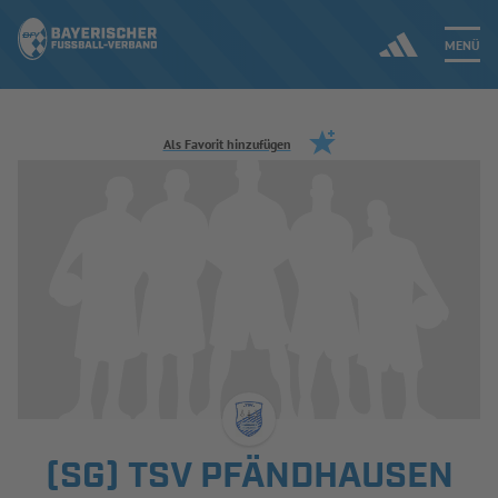
MENÜ
Jetzt einloggen
Als Favorit hinzufügen
ERGEBNISSE & WETTBEWERBE
NEUIGKEITEN
SPIELBETRIEB & VERBANDSLEBEN
AUSBILDUNG & FÖRDERUNG
DER VERBAND
(SG) TSV PFÄNDHAUSEN