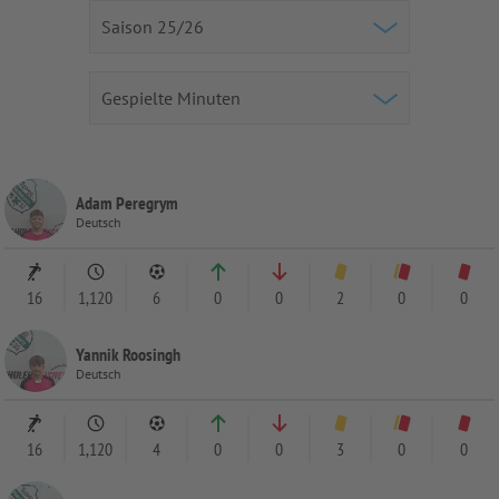
Adam Peregrym
Deutsch
16
1,120
6
0
0
2
0
0
Yannik Roosingh
Deutsch
16
1,120
4
0
0
3
0
0