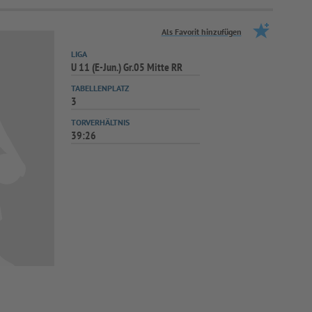
Als Favorit hinzufügen
LIGA
U 11 (E-Jun.) Gr.05 Mitte RR
TABELLENPLATZ
3
TORVERHÄLTNIS
39:26