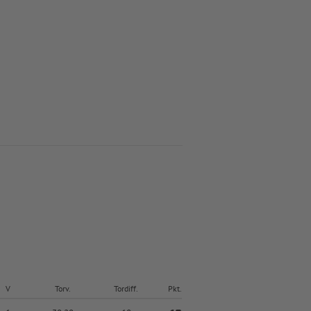
V
Torv.
Tordiff.
Pkt.