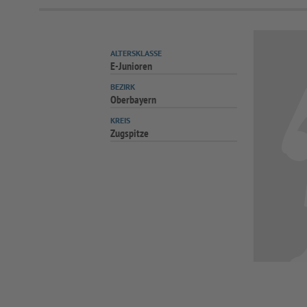
ALTERSKLASSE
E-Junioren
BEZIRK
Oberbayern
KREIS
Zugspitze