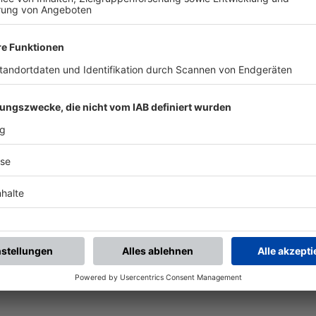
chste Spiele
Letzte Spiele
Kompletter Spielplan
piele.